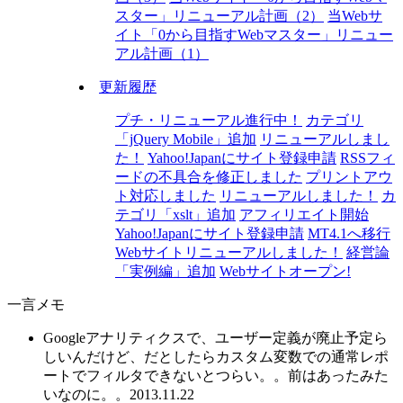
スター」リニューアル計画（2）
当Webサ
イト「0から目指すWebマスター」リニュー
アル計画（1）
更新履歴
プチ・リニューアル進行中！
カテゴリ
「jQuery Mobile」追加
リニューアルしまし
た！
Yahoo!Japanにサイト登録申請
RSSフィ
ードの不具合を修正しました
プリントアウ
ト対応しました
リニューアルしました！
カ
テゴリ「xslt」追加
アフィリエイト開始
Yahoo!Japanにサイト登録申請
MT4.1へ移行
Webサイトリニューアルしました！
経営論
「実例編」追加
Webサイトオープン!
一言メモ
Googleアナリティクスで、ユーザー定義が廃止予定ら
しいんだけど、だとしたらカスタム変数での通常レポ
ートでフィルタできないとつらい。。前はあったみた
いなのに。。
2013.11.22