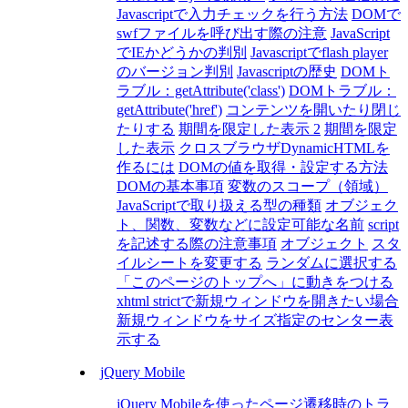
Javascriptで入力チェックを行う方法
DOMで
swfファイルを呼び出す際の注意
JavaScript
でIEかどうかの判別
Javascriptでflash player
のバージョン判別
Javascriptの歴史
DOMト
ラブル：getAttribute('class')
DOMトラブル：
getAttribute('href')
コンテンツを開いたり閉じ
たりする
期間を限定した表示 2
期間を限定
した表示
クロスブラウザDynamicHTMLを
作るには
DOMの値を取得・設定する方法
DOMの基本事項
変数のスコープ（領域）
JavaScriptで取り扱える型の種類
オブジェク
ト、関数、変数などに設定可能な名前
script
を記述する際の注意事項
オブジェクト
スタ
イルシートを変更する
ランダムに選択する
「このページのトップへ」に動きをつける
xhtml strictで新規ウィンドウを開きたい場合
新規ウィンドウをサイズ指定のセンター表
示する
jQuery Mobile
jQuery Mobileを使ったページ遷移時のトラ