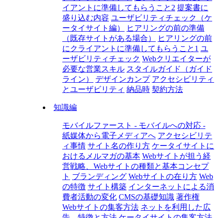
イアントに準備してもらうこと2
提案書に
盛り込む内容
ユーザビリティチェック（ケ
ータイサイト編）
ヒアリングの前の準備
（既存サイトがある場合）
ヒアリングの前
にクライアントに準備してもらうこと1
ユ
ーザビリティチェック
Webクリエイターが
必要な営業スキル
スタイルガイド（ガイド
ライン）
デザインカンプ
アクセシビリティ
とユーザビリティ
納品時
契約方法
知識編
モバイルファースト - モバイルへの対応 -
紙媒体から電子メディアへ
アクセシビリテ
ィ事情
サイト名の作り方
ケータイサイトに
おけるメルマガの基本
Webサイトが担う経
営戦略、Webサイトの種類と基本コンセプ
ト
ブランディング
Webサイトの在り方
Web
の特徴
サイト構築
インターネットによる消
費者活動の変化
CMSの基礎知識
著作権
Webサイトの集客方法
ネットを利用した広
告、特徴と方法
ケータイサイトの集客方法