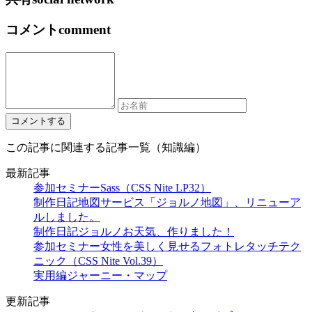
コメント
comment
この記事に関連する記事一覧（知識編）
最新記事
参加セミナー
Sass（CSS Nite LP32）
制作日記
地図サービス「ジョルノ地図」、リニューア
ルしました。
制作日記
ジョルノお天気、作りました！
参加セミナー
女性を美しく見せるフォトレタッチテク
ニック（CSS Nite Vol.39）
実用編
ジャーニー・マップ
更新記事