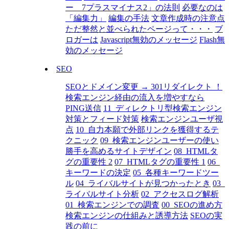
ー 7プラスマイナス2」の法則
必要なのは
「編集力」
編集の手法
文章作成時の注意点
ただ整然と並べられたページって・・・
ブ
ロガーは
Javascript無効のメッセージ
Flash無
効のメッセージ
SEO
SEOとドメイン変更 → 301リダイレクト ！
検索エンジン経由の流入を増やすなら
PING送信
11_ディレクトリ型検索エンジン
対策とフィード対策
検索エンジンユーザ視
点
10_自力本願で外部リンクを獲得するテ
クニック
09_検索エンジンユーザーの使い
勝手を高めるサイトデザイン
08_HTMLタ
グの重要性 2
07_HTMLタグの重要性 1
06_
キーワードの決定
05_各種キーワードツー
ル
04_ライバルサイトが見つかったとき
03_
ライバルサイト分析
02_アクセスログ解析
01_検索エンジンでの調査
00_SEOの進め方
検索エンジンの仕組みと誘導方法
SEOの実
践の前に