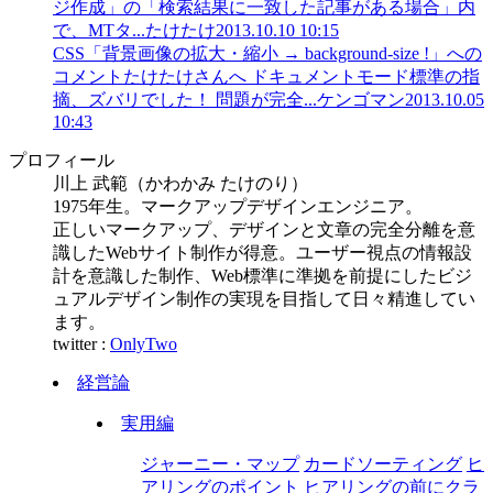
ジ作成」の「検索結果に一致した記事がある場合」内
で、MTタ...
たけたけ
2013.10.10 10:15
CSS「背景画像の拡大・縮小 → background-size !」への
コメント
たけたけさんへ ドキュメントモード標準の指
摘、ズバリでした！ 問題が完全...
ケンゴマン
2013.10.05
10:43
プロフィール
川上 武範（かわかみ たけのり）
1975年生。マークアップデザインエンジニア。
正しいマークアップ、デザインと文章の完全分離を意
識したWebサイト制作が得意。ユーザー視点の情報設
計を意識した制作、Web標準に準拠を前提にしたビジ
ュアルデザイン制作の実現を目指して日々精進してい
ます。
twitter :
OnlyTwo
経営論
実用編
ジャーニー・マップ
カードソーティング
ヒ
アリングのポイント
ヒアリングの前にクラ