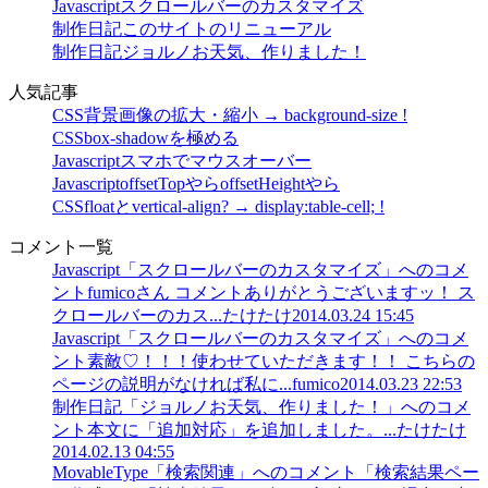
Javascript
スクロールバーのカスタマイズ
制作日記
このサイトのリニューアル
制作日記
ジョルノお天気、作りました！
人気記事
CSS
背景画像の拡大・縮小 → background-size !
CSS
box-shadowを極める
Javascript
スマホでマウスオーバー
Javascript
offsetTopやらoffsetHeightやら
CSS
floatとvertical-align? → display:table-cell; !
コメント一覧
Javascript「スクロールバーのカスタマイズ」へのコメ
ント
fumicoさん コメントありがとうございますッ！ ス
クロールバーのカス...
たけたけ
2014.03.24 15:45
Javascript「スクロールバーのカスタマイズ」へのコメ
ント
素敵♡！！！使わせていただきます！！ こちらの
ページの説明がなければ私に...
fumico
2014.03.23 22:53
制作日記「ジョルノお天気、作りました！」へのコメ
ント
本文に「追加対応」を追加しました。...
たけたけ
2014.02.13 04:55
MovableType「検索関連」へのコメント
「検索結果ペー