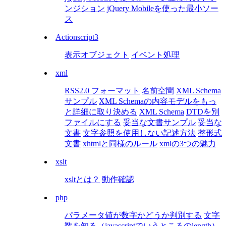
ンジション
jQuery Mobileを使った最小ソー
ス
Actionscript3
表示オブジェクト
イベント処理
xml
RSS2.0 フォーマット
名前空間
XML Schema
サンプル
XML Schemaの内容モデルをもっ
と詳細に取り決める
XML Schema
DTDを別
ファイルにする
妥当な文書サンプル
妥当な
文書
文字参照を使用しない記述方法
整形式
文書
xhtmlと同様のルール
xmlの3つの魅力
xslt
xsltとは？
動作確認
php
パラメータ値が数字かどうか判別する
文字
数を知る（javascriptでいうところのlength）