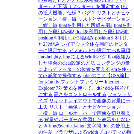
心者向け]
ブラウザ表示領域の上部（ヘッ
ダー）と下部（フッター）を固定する
IE7
の拡大機能、仕様？バグ？
リストとナビゲ
ーション「横」編
リストとナビゲーション
「縦」編
floatを利用した段組み例3
floatを利
用した段組み例2
floatを利用した段組み例1
positionを利用した3段組み
positionを利用し
た2段組み
レイアウト全体を画面のセンタ
ーに設定する
デフォルトで設定すべき事項
line-heightとimgによるWinIEバグ
float段組み
した場合のclear設定の方法
コンテンツの量
によってフッターの位置を変える
emを使っ
てpx感覚で操作する
tableのこと【CSS編】
font-family フォントファミリー
Internet
Explorer 7対策
dlを使って、dtとddを横並び
にする
高さをコントロールする
フォントサ
イズ
リキッドレイアウトで画像の背景に一
工夫
リスト「画像」とナビゲーション
「横」編
ロールオーバーで画像を切り替え
る
背景やボーダーが意図した表示をしない
とき
imgのvertical-align
文字間
floatの使用上
の注意
ブラウザによるwidthプロパティの解