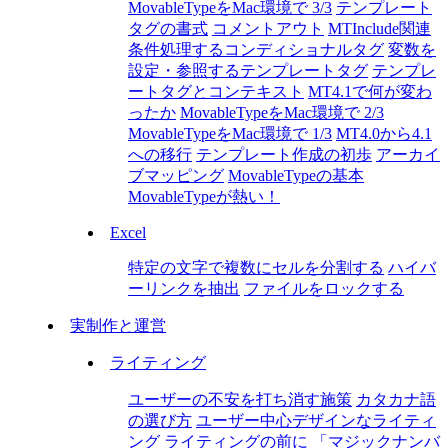
MovableTypeをMac環境で 3/3
テンプレート
タグの書式
コメントアウト
MTInclude関連
条件処理するコンディショナルタグ
変数を
設定・参照するテンプレートタグ
テンプレ
ートタグとコンテキスト
MT4.1で何が変わ
ったか
MovableTypeをMac環境で 2/3
MovableTypeをMac環境で 1/3
MT4.0から4.1
への移行
テンプレート作成の初歩
アーカイ
ブマッピング
MovableTypeの基本
MovableTypeが熱い！
Excel
特定の文字で複数にセルを分割する
ハイバ
ーリンクを抽出
ファイルをロックする
実制作と運営
ライティング
ユーザーの不安を打ち消す施策
カタカナ語
の選び方
ユーザー中心デザインなライティ
ング
ライティングの前に
「マジックナンバ