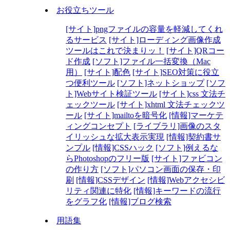
お役立ちツール
[サイト]pngファイルの容量を軽減してくれ
るサービス
[サイト]ローディング画像作成
ツールはこれで決まりッ！
[サイト]QRコー
ド作成
[ソフト]ファイル一括変換（Mac
用）
[サイト]配色
[サイト]SEO対策に役立
つ便利ツール
[ソフト]ネットショップ
[ソフ
ト]Webサイト検証ツール
[サイト]css 文法チ
ェックツール
[サイト]xhtml 文法チェックツ
ール
[サイト]mailtoを暗号化
[情報]マーケテ
ィングコンセプト
[ライブラリ]画像のスタ
イリッシュな拡大表示実現
[情報]契約書サ
ンプル
[情報]CSSハック
[ソフト]例えるな
らPhotoshopのフリー版
[サイト]ファビコン
の作り方
[ソフト]パソコン画面の保存・印
刷
[情報]CSSデザイン
[情報]Webアクセシビ
リティ関連に特化
[情報]キーワードの流行
をグラフ化
[情報]ブログ検索
用語集