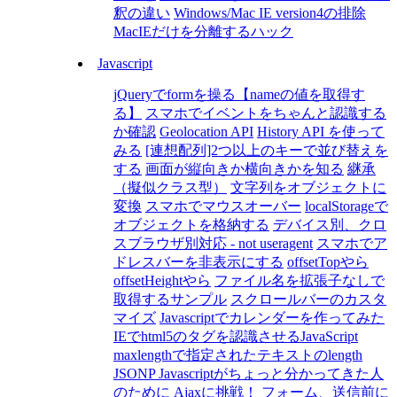
釈の違い
Windows/Mac IE version4の排除
MacIEだけを分離するハック
Javascript
jQueryでformを操る【nameの値を取得す
る】
スマホでイベントをちゃんと認識する
か確認
Geolocation API
History API を使って
みる
[連想配列]2つ以上のキーで並び替えを
する
画面が縦向きか横向きかを知る
継承
（擬似クラス型）
文字列をオブジェクトに
変換
スマホでマウスオーバー
localStorageで
オブジェクトを格納する
デバイス別、クロ
スブラウザ別対応 - not useragent
スマホでア
ドレスバーを非表示にする
offsetTopやら
offsetHeightやら
ファイル名を拡張子なしで
取得するサンプル
スクロールバーのカスタ
マイズ
Javascriptでカレンダーを作ってみた
IEでhtml5のタグを認識させるJavaScript
maxlengthで指定されたテキストのlength
JSONP Javascriptがちょっと分かってきた人
のために
Ajaxに挑戦！
フォーム、送信前に