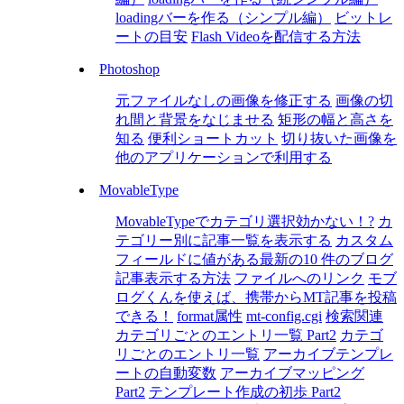
loadingバーを作る（シンプル編）
ビットレ
ートの目安
Flash Videoを配信する方法
Photoshop
元ファイルなしの画像を修正する
画像の切
れ間と背景をなじませる
矩形の幅と高さを
知る
便利ショートカット
切り抜いた画像を
他のアプリケーションで利用する
MovableType
MovableTypeでカテゴリ選択効かない！?
カ
テゴリー別に記事一覧を表示する
カスタム
フィールドに値がある最新の10 件のブログ
記事表示する方法
ファイルへのリンク
モブ
ログくんを使えば、携帯からMT記事を投稿
できる！
format属性
mt-config.cgi
検索関連
カテゴリごとのエントリ一覧 Part2
カテゴ
リごとのエントリ一覧
アーカイブテンプレ
ートの自動変数
アーカイブマッピング
Part2
テンプレート作成の初歩 Part2