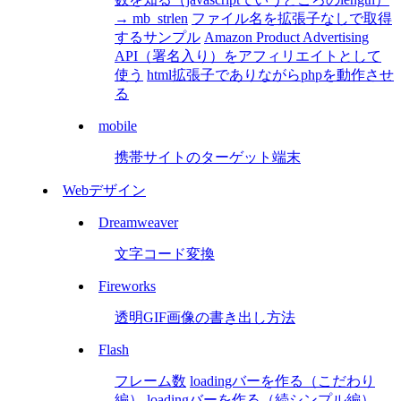
→ mb_strlen
ファイル名を拡張子なしで取得
するサンプル
Amazon Product Advertising
API（署名入り）をアフィリエイトとして
使う
html拡張子でありながらphpを動作させ
る
mobile
携帯サイトのターゲット端末
Webデザイン
Dreamweaver
文字コード変換
Fireworks
透明GIF画像の書き出し方法
Flash
フレーム数
loadingバーを作る（こだわり
編）
loadingバーを作る（続シンプル編）