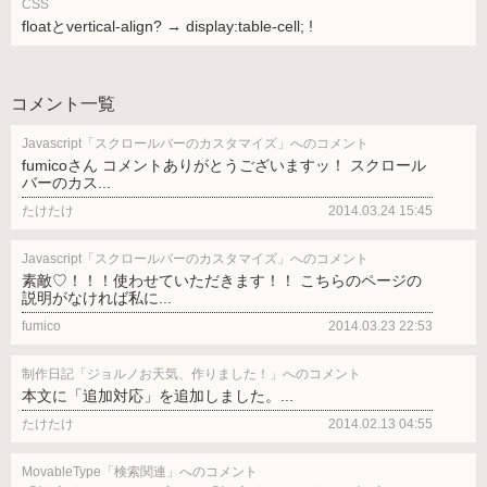
CSS
floatとvertical-align? → display:table-cell; !
コメント一覧
Javascript「スクロールバーのカスタマイズ」へのコメント
fumicoさん コメントありがとうございますッ！ スクロール
バーのカス...
たけたけ
2014.03.24 15:45
Javascript「スクロールバーのカスタマイズ」へのコメント
素敵♡！！！使わせていただきます！！ こちらのページの
説明がなければ私に...
fumico
2014.03.23 22:53
制作日記「ジョルノお天気、作りました！」へのコメント
本文に「追加対応」を追加しました。...
たけたけ
2014.02.13 04:55
MovableType「検索関連」へのコメント