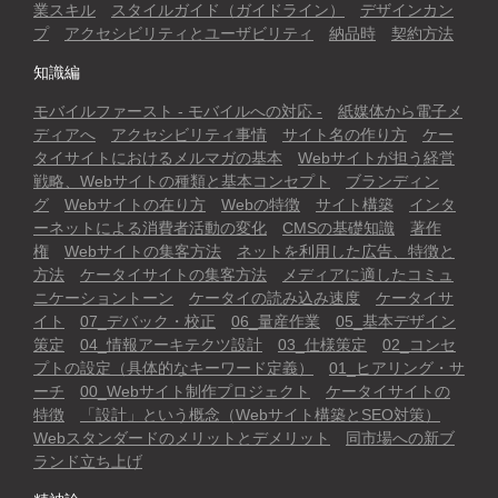
業スキル
スタイルガイド（ガイドライン）
デザインカン
プ
アクセシビリティとユーザビリティ
納品時
契約方法
知識編
モバイルファースト - モバイルへの対応 -
紙媒体から電子メ
ディアへ
アクセシビリティ事情
サイト名の作り方
ケー
タイサイトにおけるメルマガの基本
Webサイトが担う経営
戦略、Webサイトの種類と基本コンセプト
ブランディン
グ
Webサイトの在り方
Webの特徴
サイト構築
インタ
ーネットによる消費者活動の変化
CMSの基礎知識
著作
権
Webサイトの集客方法
ネットを利用した広告、特徴と
方法
ケータイサイトの集客方法
メディアに適したコミュ
ニケーショントーン
ケータイの読み込み速度
ケータイサ
イト
07_デバック・校正
06_量産作業
05_基本デザイン
策定
04_情報アーキテクツ設計
03_仕様策定
02_コンセ
プトの設定（具体的なキーワード定義）
01_ヒアリング・サ
ーチ
00_Webサイト制作プロジェクト
ケータイサイトの
特徴
「設計」という概念（Webサイト構築とSEO対策）
Webスタンダードのメリットとデメリット
同市場への新ブ
ランド立ち上げ