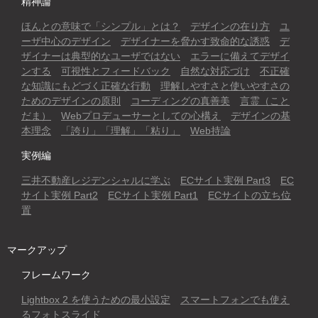
精神論
ほんとの意味で「シンプル」とは？
デザインの在り方
ユ
ーザ中心のデザイン
デザイナーを脅かす致命的な誘惑
デ
ザイナーは典型的なユーザではない
エラーに備えてデザイ
ンする
可視性とフィードバック
自然な対応づけ
不正確
な知識にもどづく正確な行動
理解しやすさと使いやすさの
ためのデザインの原則
コーディングの真善美
言霊（こと
だま）
Webプロデューサーとしての心構え
デザインの基
本理念
「誇り」「理解」「粘り」
Web持論
実例編
三井不動産レジデンシャルに学ぶ
ECサイト実例 Part3
EC
サイト実例 Part2
ECサイト実例 Part1
ECサイトの立ち位
置
マークアップ
フレームワーク
Lightbox 2 を使うための最小設定
スマートフォンでも使え
るフォトスライド