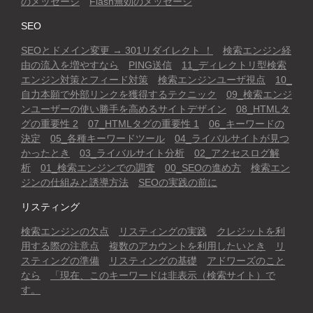
のメッセージ
Flash無効のメッセージ
SEO
SEOとドメイン変更 → 301リダイレクト ！
検索エンジン経
由の流入を増やすなら
PING送信
11_ディレクトリ型検索
エンジン対策とフィード対策
検索エンジンユーザ視点
10_
自力本願で外部リンクを獲得するテクニック
09_検索エンジ
ンユーザーの使い勝手を高めるサイトデザイン
08_HTMLタ
グの重要性 2
07_HTMLタグの重要性 1
06_キーワードの
決定
05_各種キーワードツール
04_ライバルサイトが見つ
かったとき
03_ライバルサイト分析
02_アクセスログ解
析
01_検索エンジンでの調査
00_SEOの進め方
検索エン
ジンの仕組みと誘導方法
SEOの実践の前に
リスティング
検索エンジンの欠点
リスティングの実践
クレジットを利
用する際の注意点
複数のアカウントを利用したいとき
リ
スティングの準備
リスティングの基礎
アドワーズのこと
なら
「現在、このキーワードは非表示（検索サイト）で
す。