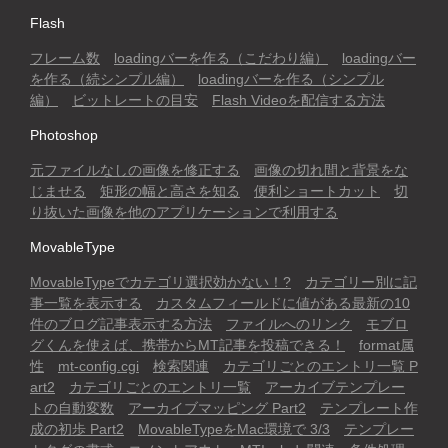
Flash
フレーム数
loadingバーを作る（こだわり編）
loadingバー
を作る（続シンプル編）
loadingバーを作る（シンプル
編）
ビットレートの目安
Flash Videoを配信する方法
Photoshop
元ファイルなしの画像を修正する
画像の切れ間と背景をな
じませる
矩形の幅と高さを知る
便利ショートカット
切
り抜いた画像を他のアプリケーションで利用する
MovableType
MovableTypeでカテゴリ選択効かない！?
カテゴリー別に記
事一覧を表示する
カスタムフィールドに値がある最新の10
件のブログ記事表示する方法
ファイルへのリンク
モブロ
グくんを使えば、携帯からMT記事を投稿できる！
format属
性
mt-config.cgi
検索関連
カテゴリごとのエントリ一覧 P
art2
カテゴリごとのエントリ一覧
アーカイブテンプレー
トの自動変数
アーカイブマッピング Part2
テンプレート作
成の初歩 Part2
MovableTypeをMac環境で 3/3
テンプレー