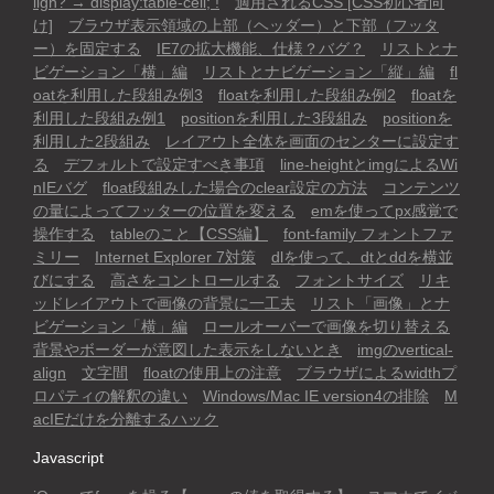
lign? → display:table-cell; !
適用されるCSS [CSS初心者向
け]
ブラウザ表示領域の上部（ヘッダー）と下部（フッタ
ー）を固定する
IE7の拡大機能、仕様？バグ？
リストとナ
ビゲーション「横」編
リストとナビゲーション「縦」編
fl
oatを利用した段組み例3
floatを利用した段組み例2
floatを
利用した段組み例1
positionを利用した3段組み
positionを
利用した2段組み
レイアウト全体を画面のセンターに設定す
る
デフォルトで設定すべき事項
line-heightとimgによるWi
nIEバグ
float段組みした場合のclear設定の方法
コンテンツ
の量によってフッターの位置を変える
emを使ってpx感覚で
操作する
tableのこと【CSS編】
font-family フォントファ
ミリー
Internet Explorer 7対策
dlを使って、dtとddを横並
びにする
高さをコントロールする
フォントサイズ
リキ
ッドレイアウトで画像の背景に一工夫
リスト「画像」とナ
ビゲーション「横」編
ロールオーバーで画像を切り替える
背景やボーダーが意図した表示をしないとき
imgのvertical-
align
文字間
floatの使用上の注意
ブラウザによるwidthプ
ロパティの解釈の違い
Windows/Mac IE version4の排除
M
acIEだけを分離するハック
Javascript