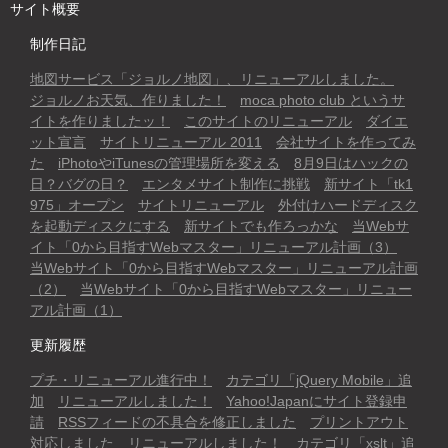
サイト概要
制作日記
地図サービス「ジョルノ地図」、リニューアルしました。
ジョルノお天気、作りました！
moca photo club というサ
イトを作りましたッ！
このサイトのリニューアル
ダイエ
ット宣言
サイトリニューアル 2011
会社サイトを作ってみ
た
iPhotoやiTunesの管理場所を変える
8月9日はハックの
日？バグの日？
エンタメサイト制作に挑戦
新サイト「tk1
975」オープン
サイトリニューアル
外付けハードディスク
を起動ディスクにする
新サイトでも作ろっかな
当Webサ
イト「0から目指すWebマスター」リニューアル計画（3）
当Webサイト「0から目指すWebマスター」リニューアル計画
（2）
当Webサイト「0から目指すWebマスター」リニュー
アル計画（1）
更新履歴
プチ・リニューアル進行中！
カテゴリ「jQuery Mobile」追
加
リニューアルしました！
Yahoo!Japanにサイト登録申
請
RSSフィードの不具合を修正しました
プリントアウト
対応しました
リニューアルしました！
カテゴリ「xslt」追