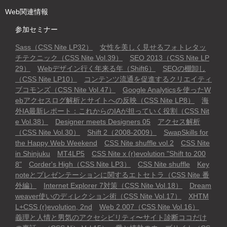
Web関連情報
参加セミナー
Sass（CSS Nite LP32）
女性を美しく見せるフォトレタッ
チテクニック（CSS Nite Vol.39）
SEO 2013（CSS Nite LP
29）
Webデザイン行く年来る年（Shift6）
SEOの棚卸し
（CSS Nite LP10）
コンテンツ流通を促進するクリエイティ
ブコモンズ（CSS Nite Vol.47）
Google Analyticsを使ったW
ebアクセスログ解析とサイトへの反映（CSS Nite LP8）
海
外IA最新レポート：これからのIAが担っていく役割（CSS Nit
e Vol.38）
Designer meets Designers 05
アクセス解析
（CSS Nite Vol.30）
Shift 2（2008-2009）
SwapSkills for
the Happy Web Weekend
CSS Nite shuffle vol.2
CSS Nite
in Shinjuku
MT4LP5
CSS Nite x (r)evolution "Shift to 200
8"
Corder's High（CSS Nite LP3）
CSS Nite shuffle
Key
noteとプレゼンテーションに関するエトセトラ（CSS Nite 番
外編）
Internet Explorer 7対策（CSS Nite Vol.18）
Dream
weaver使いのディレクション術（CSS Nite Vol.17）
XHTM
L+CSS (r)evolution, 2nd
Web 2.007（CSS Nite Vol.16）
義理と人情と男気のアクセシビリティ〜サイト診断ココだけ