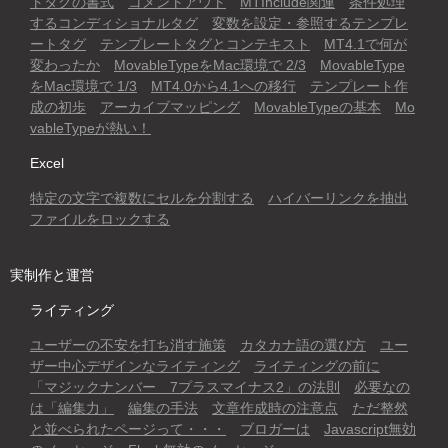
トタグの書式
コメントアウト
MTInclude関連
条件処理
するコンディショナルタグ
変数を設定・参照するテンプレ
ートタグ
テンプレートタグとコンテキスト
MT4.1で何が
変わったか
MovableTypeをMac環境で 2/3
MovableType
をMac環境で 1/3
MT4.0から4.1への移行
テンプレート作
成の初歩
アーカイブマッピング
MovableTypeの基本
Mo
vableTypeが熱い！
Excel
特定の文字で複数にセルを分割する
ハイバーリンクを抽出
ファイルをロックする
実制作と運営
ライティング
ユーザーの不安を打ち消す施策
カタカナ語の選び方
ユー
ザー中心デザインなライティング
ライティングの前に
「マジックナンバー 7プラスマイナス2」の法則
必要なの
は「編集力」
編集の手法
文章作成時の注意点
ただ整然
と並べられたページって・・・
ブロガーは
Javascript無効