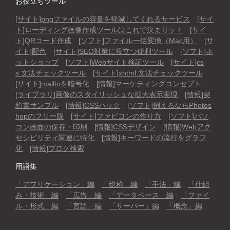
お役立ちツール
[サイト]pngファイルの容量を軽減してくれるサービス
[サイ
ト]ローディング画像作成ツールはこれで決まりッ！
[サイ
ト]QRコード作成
[ソフト]ファイル一括変換（Mac用）
[サ
イト]配色
[サイト]SEO対策に役立つ便利ツール
[ソフト]ネ
ットショップ
[ソフト]Webサイト検証ツール
[サイト]cs
s 文法チェックツール
[サイト]xhtml 文法チェックツール
[サイト]mailtoを暗号化
[情報]マーケティングコンセプト
[ライブラリ]画像のスタイリッシュな拡大表示実現
[情報]契
約書サンプル
[情報]CSSハック
[ソフト]例えるならPhotos
hopのフリー版
[サイト]ファビコンの作り方
[ソフト]パソ
コン画面の保存・印刷
[情報]CSSデザイン
[情報]Webアク
セシビリティ関連に特化
[情報]キーワードの流行をグラフ
化
[情報]ブログ検索
用語集
「アプリケーション」編
「総称」編
「手法」編
「仕組
み・技術」編
「広告」編
「データベース」編
「ファイ
ル・形式」編
「言語」編
「サーバー」編
「概念」編