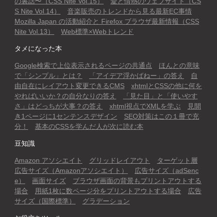
の裏話〜（CSS Nite Vol.15）
愛と情熱のウェブサイト（CS
S Nite Vol.14）
音楽販売のトレンドから見る最新EC事情
Mozilla Japan の活動紹介と Firefox ブラウザ最新情報（CSS
Nite Vol.13）
Web標準×Webトレンド
タメになった本
Google検索で上位表示されるページの共通点
ほんとの意味
で「シンプル」とは？
「アイデア浮かばねー」の答え
自
由自在にレイアウト変更できるCMS
xhtmlとCSSの他に何を
やればいいか？の自分なりの答え
「見た目」と「使いやす
さ」はどっちが大事？の答え
xhtml視点でXMLを学ぶ
見開
き1ページに1センテンスデザイン
SEO対策はこの１冊で充
分！
基本のCSSを学んだ人が次に読む本
豆知識
Amazon アソシエイト
グリッドレイアウト
ターゲット層
広告サイズ（Amazonアソシエイト）
広告サイズ（adSenc
e）
画面サイズ
ブラウザ画面の背景もプリントアウトする
場合
用紙1枚に数ページ分をプリントアウトする場合
広告
サイズ（国際標準）
グラデーション