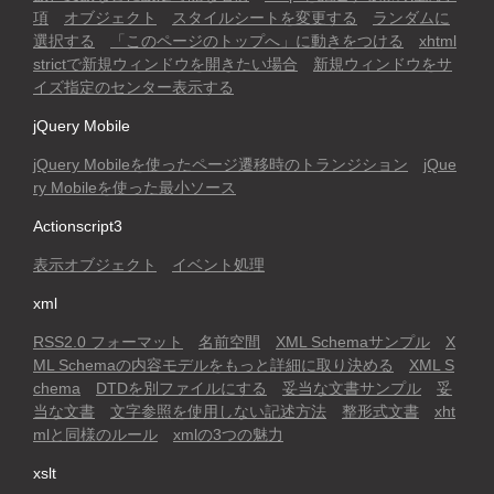
項
オブジェクト
スタイルシートを変更する
ランダムに
選択する
「このページのトップへ」に動きをつける
xhtml
strictで新規ウィンドウを開きたい場合
新規ウィンドウをサ
イズ指定のセンター表示する
jQuery Mobile
jQuery Mobileを使ったページ遷移時のトランジション
jQue
ry Mobileを使った最小ソース
Actionscript3
表示オブジェクト
イベント処理
xml
RSS2.0 フォーマット
名前空間
XML Schemaサンプル
X
ML Schemaの内容モデルをもっと詳細に取り決める
XML S
chema
DTDを別ファイルにする
妥当な文書サンプル
妥
当な文書
文字参照を使用しない記述方法
整形式文書
xht
mlと同様のルール
xmlの3つの魅力
xslt