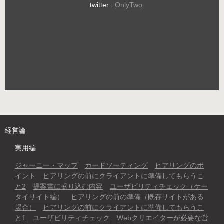
twitter :
OnlyTwo
経営論
実用編
ジャーニー・マップ
カードソーティング
ヒアリングのポ
イント
ヒアリングの前にクライアントに準備してもらうこ
と2
提案書に盛り込む内容
ユーザビリティチェック（ケー
タイサイト編）
ヒアリングの前の準備（既存サイトがある
場合）
ヒアリングの前にクライアントに準備してもらうこ
と1
ユーザビリティチェック
Webクリエイターが必要な営