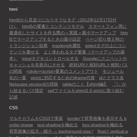
html
html5から見送りになりそうなタグ（2012年12月17日付
け）
html5の要素とコンテンツモデル
スマートフォン用に
最適化したサイトを作る際の＜実践＞最小マークアップ
htm
l5でマークアップするときの最小設定
ページ切り替え時の
トランジション効果
maxlength属性
selectタグの上にコン
テンツを乗せる
よく使われるタグ要素（マークアップの基
本）
inputタグをコントロールする
Googleにスニペットや
キャッシュを非表示にさせる
絶対URIと相対URLと相対パス
の関係
<style><script>要素のコメントアウト
モジュール
化の一案
strictに対応するためのiframe代替
idとクラス名
Netscape version4の排除
tableのこと【xhtml編】
「/」か
ら始まるパス指定
swfファイルをxhtml1.0 strictに取り組む
記述
CSS
マルチカラムをCSS3で実装
borderで背景画像を表示する b
order-image
text-shadowを極める
box-shadowを極める
背景画像の拡大・縮小 → background-size !
floatとvertical-a