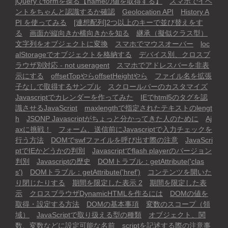
jQueryでformを操る【nameの値を取得する】
スマホでイベ
ントをちゃんと認識するか確認
Geolocation API
History A
PI を使ってみる
[連想配列]2つ以上のキーで並び替えをす
る
画面が縦向きか横向きかを知る
継承（擬似クラス型）
文字列をオブジェクトに変換
スマホでマウスオーバー
loc
alStorageでオブジェクトを格納する
デバイス別、クロスブ
ラウザ別対応 - not useragent
スマホでアドレスバーを非表
示にする
offsetTopやらoffsetHeightやら
ファイル名を拡張
子なしで取得するサンプル
スクロールバーのカスタマイズ
Javascriptでカレンダーを作ってみた
IEでhtml5のタグを認
識させるJavaScript
maxlengthで指定されたテキストのlengt
h
JSONP Javascriptがちょっと分かってきた人のために
Aj
axに挑戦！
フォーム、送信前にJavascriptで入力チェックを
行う方法
DOMでswfファイルを呼び出す際の注意
JavaScri
ptでIEかどうかの判別
Javascriptでflash playerのバージョン
判別
Javascriptの歴史
DOMトラブル：getAttribute('clas
s')
DOMトラブル：getAttribute('href')
コンテンツを開いた
り閉じたりする
期間を限定した表示 2
期間を限定した表
示
クロスブラウザDynamicHTMLを作るには
DOMの値を
取得・設定する方法
DOMの基本事項
変数のスコープ（領
域）
JavaScriptで取り扱える型の種類
オブジェクト、関
数、変数などに設定可能な名前
scriptを記述する際の注意事