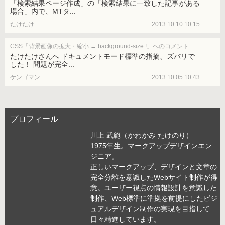
「検索結果ページ作成」の「検索結果に一致した記事がある
場合」内で、MTタ...
たけたけ
2013.10.10 10:15
CSS「背景画像の拡大・縮小 → background-size !」へのコメント
たけたけさんへ ドキュメントモード標準の指摘、ズバリで
した！ 問題が完全...
ケンゴマン
2013.10.05 10:43
プロフィール
川上 武範（かわかみ たけのり）
1975年生。マークアップデザインエン
ジニア。
正しいマークアップ、デザインと文章の
完全分離を意識したWebサイト制作が得
意。ユーザー視点の情報設計を意識した
制作、Web標準に準拠を前提にしたビジ
ュアルデザイン制作の実現を目指して
日々精進しています。