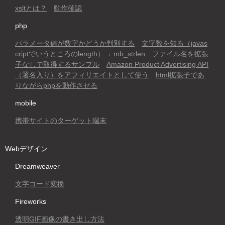
xsltとは？
動作確認
php
パラメータ値が数字かどうか判別する
文字数を知る（javas
criptでいうところのlength）→ mb_strlen
ファイル名を拡張
子なしで取得するサンプル
Amazon Product Advertising API
（署名入り）をアフィリエイトとして使う
html拡張子であ
りながらphpを動作させる
mobile
携帯サイトのターゲット端末
Webデザイン
Dreamweaver
文字コード変換
Fireworks
透明GIF画像の書き出し方法