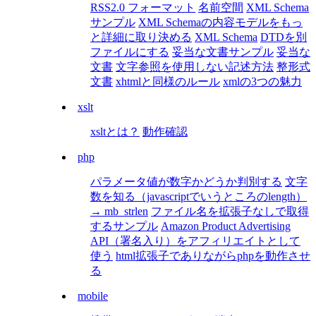
RSS2.0 フォーマット
名前空間
XML Schema
サンプル
XML Schemaの内容モデルをもっ
と詳細に取り決める
XML Schema
DTDを別
ファイルにする
妥当な文書サンプル
妥当な
文書
文字参照を使用しない記述方法
整形式
文書
xhtmlと同様のルール
xmlの3つの魅力
xslt
xsltとは？
動作確認
php
パラメータ値が数字かどうか判別する
文字
数を知る（javascriptでいうところのlength）
→ mb_strlen
ファイル名を拡張子なしで取得
するサンプル
Amazon Product Advertising
API（署名入り）をアフィリエイトとして
使う
html拡張子でありながらphpを動作させ
る
mobile