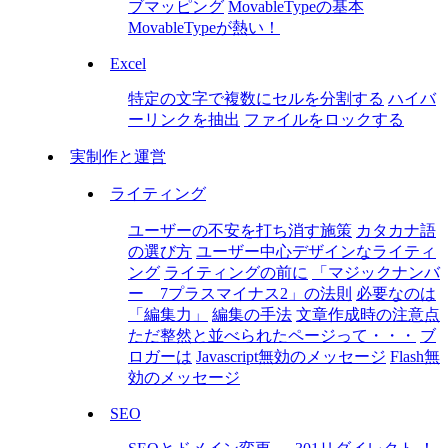
ブマッピング
MovableTypeの基本
MovableTypeが熱い！
Excel
特定の文字で複数にセルを分割する
ハイバ
ーリンクを抽出
ファイルをロックする
実制作と運営
ライティング
ユーザーの不安を打ち消す施策
カタカナ語
の選び方
ユーザー中心デザインなライティ
ング
ライティングの前に
「マジックナンバ
ー 7プラスマイナス2」の法則
必要なのは
「編集力」
編集の手法
文章作成時の注意点
ただ整然と並べられたページって・・・
ブ
ロガーは
Javascript無効のメッセージ
Flash無
効のメッセージ
SEO