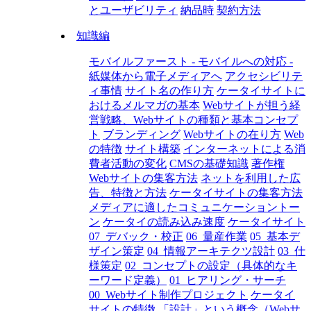
とユーザビリティ
納品時
契約方法
知識編
モバイルファースト - モバイルへの対応 -
紙媒体から電子メディアへ
アクセシビリテ
ィ事情
サイト名の作り方
ケータイサイトに
おけるメルマガの基本
Webサイトが担う経
営戦略、Webサイトの種類と基本コンセプ
ト
ブランディング
Webサイトの在り方
Web
の特徴
サイト構築
インターネットによる消
費者活動の変化
CMSの基礎知識
著作権
Webサイトの集客方法
ネットを利用した広
告、特徴と方法
ケータイサイトの集客方法
メディアに適したコミュニケーショントー
ン
ケータイの読み込み速度
ケータイサイト
07_デバック・校正
06_量産作業
05_基本デ
ザイン策定
04_情報アーキテクツ設計
03_仕
様策定
02_コンセプトの設定（具体的なキ
ーワード定義）
01_ヒアリング・サーチ
00_Webサイト制作プロジェクト
ケータイ
サイトの特徴
「設計」という概念（Webサ