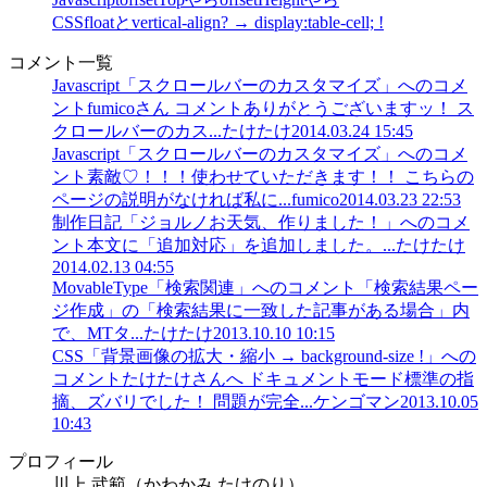
CSS
floatとvertical-align? → display:table-cell; !
コメント一覧
Javascript「スクロールバーのカスタマイズ」へのコメ
ント
fumicoさん コメントありがとうございますッ！ ス
クロールバーのカス...
たけたけ
2014.03.24 15:45
Javascript「スクロールバーのカスタマイズ」へのコメ
ント
素敵♡！！！使わせていただきます！！ こちらの
ページの説明がなければ私に...
fumico
2014.03.23 22:53
制作日記「ジョルノお天気、作りました！」へのコメ
ント
本文に「追加対応」を追加しました。...
たけたけ
2014.02.13 04:55
MovableType「検索関連」へのコメント
「検索結果ペー
ジ作成」の「検索結果に一致した記事がある場合」内
で、MTタ...
たけたけ
2013.10.10 10:15
CSS「背景画像の拡大・縮小 → background-size !」への
コメント
たけたけさんへ ドキュメントモード標準の指
摘、ズバリでした！ 問題が完全...
ケンゴマン
2013.10.05
10:43
プロフィール
川上 武範（かわかみ たけのり）