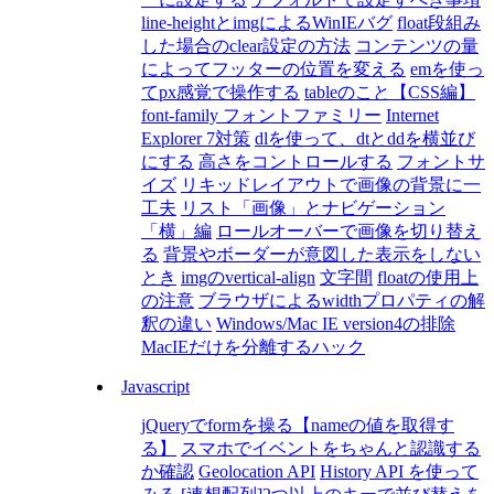
line-heightとimgによるWinIEバグ
float段組み
した場合のclear設定の方法
コンテンツの量
によってフッターの位置を変える
emを使っ
てpx感覚で操作する
tableのこと【CSS編】
font-family フォントファミリー
Internet
Explorer 7対策
dlを使って、dtとddを横並び
にする
高さをコントロールする
フォントサ
イズ
リキッドレイアウトで画像の背景に一
工夫
リスト「画像」とナビゲーション
「横」編
ロールオーバーで画像を切り替え
る
背景やボーダーが意図した表示をしない
とき
imgのvertical-align
文字間
floatの使用上
の注意
ブラウザによるwidthプロパティの解
釈の違い
Windows/Mac IE version4の排除
MacIEだけを分離するハック
Javascript
jQueryでformを操る【nameの値を取得す
る】
スマホでイベントをちゃんと認識する
か確認
Geolocation API
History API を使って