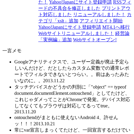
た！
Yahoo!Japanにサイト登録申請
RSSフィ
ードの不具合を修正しました
プリントアウ
ト対応しました
リニューアルしました！
カ
テゴリ「xslt」追加
アフィリエイト開始
Yahoo!Japanにサイト登録申請
MT4.1へ移行
Webサイトリニューアルしました！
経営論
「実例編」追加
Webサイトオープン!
一言メモ
Googleアナリティクスで、ユーザー定義が廃止予定ら
しいんだけど、だとしたらカスタム変数での通常レポ
ートでフィルタできないとつらい。。前はあったみた
いなのに。。
2013.11.22
タッチデバイスかどうかの判別に「"object" == typeof
document.documentElement.ontouchend」としてたけど、
これじゃダメってことがChromeで発覚。デバイス対応
してなくてもブラウザは対応してるってtrue。
2013.11.20
ontouchendがまともに使えないAndroid 4、許せん
ッ！！！
2013.10.21
常にvar宣言しまっくてたけど、一回宣言するだけでい