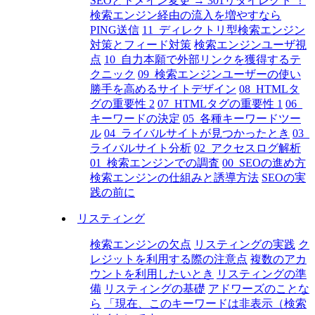
SEOとドメイン変更 → 301リダイレクト ！
検索エンジン経由の流入を増やすなら
PING送信
11_ディレクトリ型検索エンジン
対策とフィード対策
検索エンジンユーザ視
点
10_自力本願で外部リンクを獲得するテ
クニック
09_検索エンジンユーザーの使い
勝手を高めるサイトデザイン
08_HTMLタ
グの重要性 2
07_HTMLタグの重要性 1
06_
キーワードの決定
05_各種キーワードツー
ル
04_ライバルサイトが見つかったとき
03_
ライバルサイト分析
02_アクセスログ解析
01_検索エンジンでの調査
00_SEOの進め方
検索エンジンの仕組みと誘導方法
SEOの実
践の前に
リスティング
検索エンジンの欠点
リスティングの実践
ク
レジットを利用する際の注意点
複数のアカ
ウントを利用したいとき
リスティングの準
備
リスティングの基礎
アドワーズのことな
ら
「現在、このキーワードは非表示（検索