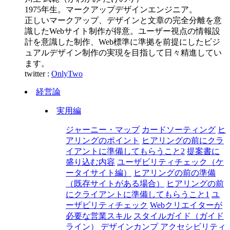
1975年生。マークアップデザインエンジニア。
正しいマークアップ、デザインと文章の完全分離を意
識したWebサイト制作が得意。ユーザー視点の情報設
計を意識した制作、Web標準に準拠を前提にしたビジ
ュアルデザイン制作の実現を目指して日々精進してい
ます。
twitter :
OnlyTwo
経営論
実用編
ジャーニー・マップ
カードソーティング
ヒ
アリングのポイント
ヒアリングの前にクラ
イアントに準備してもらうこと2
提案書に
盛り込む内容
ユーザビリティチェック（ケ
ータイサイト編）
ヒアリングの前の準備
（既存サイトがある場合）
ヒアリングの前
にクライアントに準備してもらうこと1
ユ
ーザビリティチェック
Webクリエイターが
必要な営業スキル
スタイルガイド（ガイド
ライン）
デザインカンプ
アクセシビリティ