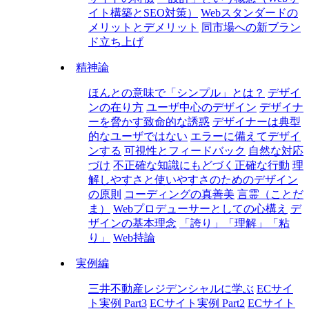
イト構築とSEO対策）
Webスタンダードの
メリットとデメリット
同市場への新ブラン
ド立ち上げ
精神論
ほんとの意味で「シンプル」とは？
デザイ
ンの在り方
ユーザ中心のデザイン
デザイナ
ーを脅かす致命的な誘惑
デザイナーは典型
的なユーザではない
エラーに備えてデザイ
ンする
可視性とフィードバック
自然な対応
づけ
不正確な知識にもどづく正確な行動
理
解しやすさと使いやすさのためのデザイン
の原則
コーディングの真善美
言霊（ことだ
ま）
Webプロデューサーとしての心構え
デ
ザインの基本理念
「誇り」「理解」「粘
り」
Web持論
実例編
三井不動産レジデンシャルに学ぶ
ECサイ
ト実例 Part3
ECサイト実例 Part2
ECサイト