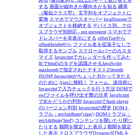
みる
[連想配列]2つ以上のキーで並び替えを
する
画面が縦向きか横向きかを知る
継承
（擬似クラス型）
文字列をオブジェクトに
変換
スマホでマウスオーバー
localStorageで
オブジェクトを格納する
デバイス別、クロ
スブラウザ別対応 - not useragent
スマホでア
ドレスバーを非表示にする
offsetTopやら
offsetHeightやら
ファイル名を拡張子なしで
取得するサンプル
スクロールバーのカスタ
マイズ
Javascriptでカレンダーを作ってみた
IEでhtml5のタグを認識させるJavaScript
maxlengthで指定されたテキストのlength
JSONP Javascriptがちょっと分かってきた人
のために
Ajaxに挑戦！
フォーム、送信前に
Javascriptで入力チェックを行う方法
DOMで
swfファイルを呼び出す際の注意
JavaScript
でIEかどうかの判別
Javascriptでflash player
のバージョン判別
Javascriptの歴史
DOMト
ラブル：getAttribute('class')
DOMトラブル：
getAttribute('href')
コンテンツを開いたり閉じ
たりする
期間を限定した表示 2
期間を限定
した表示
クロスブラウザDynamicHTMLを