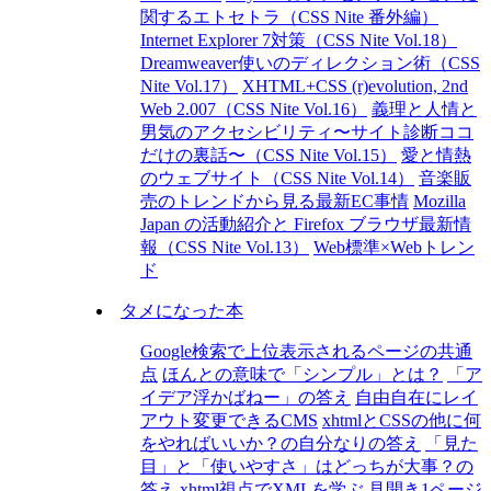
関するエトセトラ（CSS Nite 番外編）
Internet Explorer 7対策（CSS Nite Vol.18）
Dreamweaver使いのディレクション術（CSS
Nite Vol.17）
XHTML+CSS (r)evolution, 2nd
Web 2.007（CSS Nite Vol.16）
義理と人情と
男気のアクセシビリティ〜サイト診断ココ
だけの裏話〜（CSS Nite Vol.15）
愛と情熱
のウェブサイト（CSS Nite Vol.14）
音楽販
売のトレンドから見る最新EC事情
Mozilla
Japan の活動紹介と Firefox ブラウザ最新情
報（CSS Nite Vol.13）
Web標準×Webトレン
ド
タメになった本
Google検索で上位表示されるページの共通
点
ほんとの意味で「シンプル」とは？
「ア
イデア浮かばねー」の答え
自由自在にレイ
アウト変更できるCMS
xhtmlとCSSの他に何
をやればいいか？の自分なりの答え
「見た
目」と「使いやすさ」はどっちが大事？の
答え
xhtml視点でXMLを学ぶ
見開き1ページ