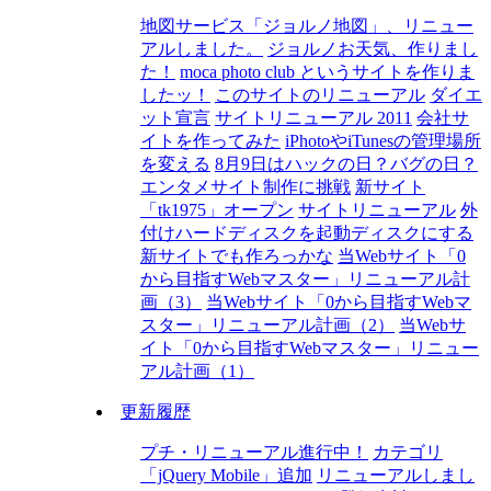
地図サービス「ジョルノ地図」、リニュー
アルしました。
ジョルノお天気、作りまし
た！
moca photo club というサイトを作りま
したッ！
このサイトのリニューアル
ダイエ
ット宣言
サイトリニューアル 2011
会社サ
イトを作ってみた
iPhotoやiTunesの管理場所
を変える
8月9日はハックの日？バグの日？
エンタメサイト制作に挑戦
新サイト
「tk1975」オープン
サイトリニューアル
外
付けハードディスクを起動ディスクにする
新サイトでも作ろっかな
当Webサイト「0
から目指すWebマスター」リニューアル計
画（3）
当Webサイト「0から目指すWebマ
スター」リニューアル計画（2）
当Webサ
イト「0から目指すWebマスター」リニュー
アル計画（1）
更新履歴
プチ・リニューアル進行中！
カテゴリ
「jQuery Mobile」追加
リニューアルしまし