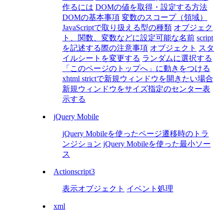
作るには
DOMの値を取得・設定する方法
DOMの基本事項
変数のスコープ（領域）
JavaScriptで取り扱える型の種類
オブジェク
ト、関数、変数などに設定可能な名前
script
を記述する際の注意事項
オブジェクト
スタ
イルシートを変更する
ランダムに選択する
「このページのトップへ」に動きをつける
xhtml strictで新規ウィンドウを開きたい場合
新規ウィンドウをサイズ指定のセンター表
示する
jQuery Mobile
jQuery Mobileを使ったページ遷移時のトラ
ンジション
jQuery Mobileを使った最小ソー
ス
Actionscript3
表示オブジェクト
イベント処理
xml