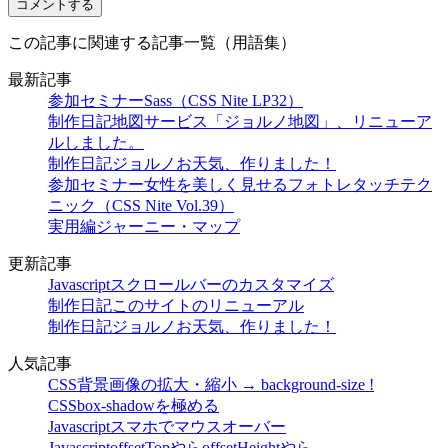
この記事に関連する記事一覧（用語集）
最新記事
参加セミナー
Sass（CSS Nite LP32）
制作日記
地図サービス「ジョルノ地図」、リニューア
ルしました。
制作日記
ジョルノお天気、作りました！
参加セミナー
女性を美しく見せるフォトレタッチテク
ニック（CSS Nite Vol.39）
実用編
ジャーニー・マップ
更新記事
Javascript
スクロールバーのカスタマイズ
制作日記
このサイトのリニューアル
制作日記
ジョルノお天気、作りました！
人気記事
CSS
背景画像の拡大・縮小 → background-size !
CSS
box-shadowを極める
Javascript
スマホでマウスオーバー
Javascript
offsetTopやらoffsetHeightやら