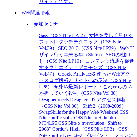
サイト）です。
Web関連情報
参加セミナー
Sass（CSS Nite LP32）
女性を美しく見せる
フォトレタッチテクニック（CSS Nite
Vol.39）
SEO 2013（CSS Nite LP29）
Webデ
ザイン行く年来る年（Shift6）
SEOの棚卸
し（CSS Nite LP10）
コンテンツ流通を促進
するクリエイティブコモンズ（CSS Nite
Vol.47）
Google Analyticsを使ったWebアク
セスログ解析とサイトへの反映（CSS Nite
LP8）
海外IA最新レポート：これからのIA
が担っていく役割（CSS Nite Vol.38）
Designer meets Designers 05
アクセス解析
（CSS Nite Vol.30）
Shift 2（2008-2009）
SwapSkills for the Happy Web Weekend
CSS
Nite shuffle vol.2
CSS Nite in Shinjuku
MT4LP5
CSS Nite x (r)evolution "Shift to
2008"
Corder's High（CSS Nite LP3）
CSS
Nite shuffle
Keynoteとプレゼンテーションに