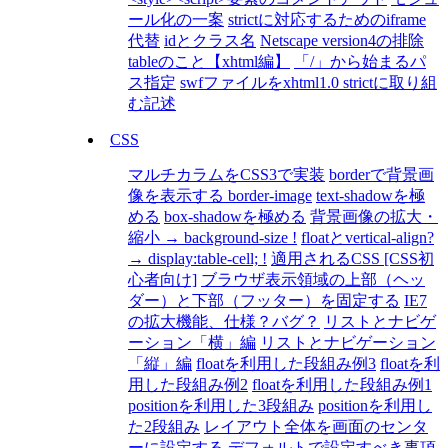
ール化の一案
strictに対応するためのiframe
代替
idとクラス名
Netscape version4の排除
tableのこと【xhtml編】
「/」から始まるパ
ス指定
swfファイルをxhtml1.0 strictに取り組
む記述
CSS
マルチカラムをCSS3で実装
borderで背景画
像を表示する border-image
text-shadowを極
める
box-shadowを極める
背景画像の拡大・
縮小 → background-size !
floatとvertical-align?
→ display:table-cell; !
適用されるCSS [CSS初
心者向け]
ブラウザ表示領域の上部（ヘッ
ダー）と下部（フッター）を固定する
IE7
の拡大機能、仕様？バグ？
リストとナビゲ
ーション「横」編
リストとナビゲーション
「縦」編
floatを利用した段組み例3
floatを利
用した段組み例2
floatを利用した段組み例1
positionを利用した3段組み
positionを利用し
た2段組み
レイアウト全体を画面のセンタ
ーに設定する
デフォルトで設定すべき事項