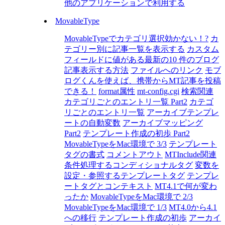
他のアプリケーションで利用する
MovableType
MovableTypeでカテゴリ選択効かない！?
カ
テゴリー別に記事一覧を表示する
カスタム
フィールドに値がある最新の10 件のブログ
記事表示する方法
ファイルへのリンク
モブ
ログくんを使えば、携帯からMT記事を投稿
できる！
format属性
mt-config.cgi
検索関連
カテゴリごとのエントリ一覧 Part2
カテゴ
リごとのエントリ一覧
アーカイブテンプレ
ートの自動変数
アーカイブマッピング
Part2
テンプレート作成の初歩 Part2
MovableTypeをMac環境で 3/3
テンプレート
タグの書式
コメントアウト
MTInclude関連
条件処理するコンディショナルタグ
変数を
設定・参照するテンプレートタグ
テンプレ
ートタグとコンテキスト
MT4.1で何が変わ
ったか
MovableTypeをMac環境で 2/3
MovableTypeをMac環境で 1/3
MT4.0から4.1
への移行
テンプレート作成の初歩
アーカイ