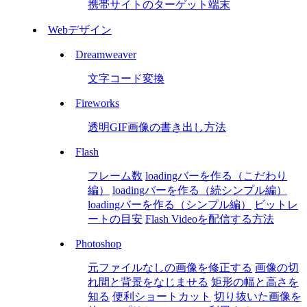
携帯サイトのターゲット端末
Webデザイン
Dreamweaver
文字コード変換
Fireworks
透明GIF画像の書き出し方法
Flash
フレーム数
loadingバーを作る（こだわり
編）
loadingバーを作る（続シンプル編）
loadingバーを作る（シンプル編）
ビットレ
ートの目安
Flash Videoを配信する方法
Photoshop
元ファイルなしの画像を修正する
画像の切
れ間と背景をなじませる
矩形の幅と高さを
知る
便利ショートカット
切り抜いた画像を