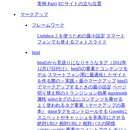
実例 Part1
ECサイトの立ち位置
マークアップ
フレームワーク
Lightbox 2 を使うための最小設定
スマート
フォンでも使えるフォトスライド
html
html5から見送りになりそうなタグ（2012年
12月17日付け）
html5の要素とコンテンツモ
デル
スマートフォン用に最適化したサイト
を作る際の＜実践＞最小マークアップ
html5
でマークアップするときの最小設定
ページ
切り替え時のトランジション効果
maxlength
属性
selectタグの上にコンテンツを乗せる
よく使われるタグ要素（マークアップの基
本）
inputタグをコントロールする
Googleに
スニペットやキャッシュを非表示にさせる
絶対URIと相対URLと相対パスの関係
<style><script>要素のコメントアウト
モジュ