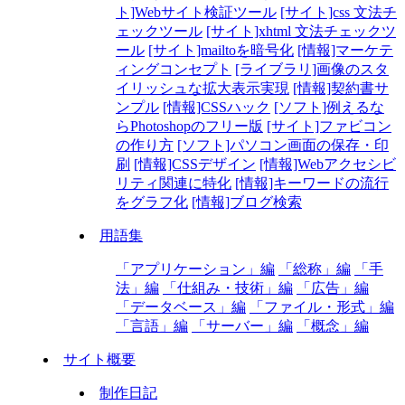
ト]Webサイト検証ツール
[サイト]css 文法チ
ェックツール
[サイト]xhtml 文法チェックツ
ール
[サイト]mailtoを暗号化
[情報]マーケテ
ィングコンセプト
[ライブラリ]画像のスタ
イリッシュな拡大表示実現
[情報]契約書サ
ンプル
[情報]CSSハック
[ソフト]例えるな
らPhotoshopのフリー版
[サイト]ファビコン
の作り方
[ソフト]パソコン画面の保存・印
刷
[情報]CSSデザイン
[情報]Webアクセシビ
リティ関連に特化
[情報]キーワードの流行
をグラフ化
[情報]ブログ検索
用語集
「アプリケーション」編
「総称」編
「手
法」編
「仕組み・技術」編
「広告」編
「データベース」編
「ファイル・形式」編
「言語」編
「サーバー」編
「概念」編
サイト概要
制作日記