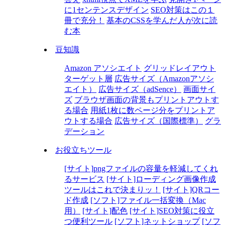
に1センテンスデザイン
SEO対策はこの１
冊で充分！
基本のCSSを学んだ人が次に読
む本
豆知識
Amazon アソシエイト
グリッドレイアウト
ターゲット層
広告サイズ（Amazonアソシ
エイト）
広告サイズ（adSence）
画面サイ
ズ
ブラウザ画面の背景もプリントアウトす
る場合
用紙1枚に数ページ分をプリントア
ウトする場合
広告サイズ（国際標準）
グラ
デーション
お役立ちツール
[サイト]pngファイルの容量を軽減してくれ
るサービス
[サイト]ローディング画像作成
ツールはこれで決まりッ！
[サイト]QRコー
ド作成
[ソフト]ファイル一括変換（Mac
用）
[サイト]配色
[サイト]SEO対策に役立
つ便利ツール
[ソフト]ネットショップ
[ソフ