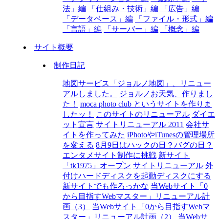
法」編
「仕組み・技術」編
「広告」編
「データベース」編
「ファイル・形式」編
「言語」編
「サーバー」編
「概念」編
サイト概要
制作日記
地図サービス「ジョルノ地図」、リニュー
アルしました。
ジョルノお天気、作りまし
た！
moca photo club というサイトを作りま
したッ！
このサイトのリニューアル
ダイエ
ット宣言
サイトリニューアル 2011
会社サ
イトを作ってみた
iPhotoやiTunesの管理場所
を変える
8月9日はハックの日？バグの日？
エンタメサイト制作に挑戦
新サイト
「tk1975」オープン
サイトリニューアル
外
付けハードディスクを起動ディスクにする
新サイトでも作ろっかな
当Webサイト「0
から目指すWebマスター」リニューアル計
画（3）
当Webサイト「0から目指すWebマ
スター」リニューアル計画（2）
当Webサ