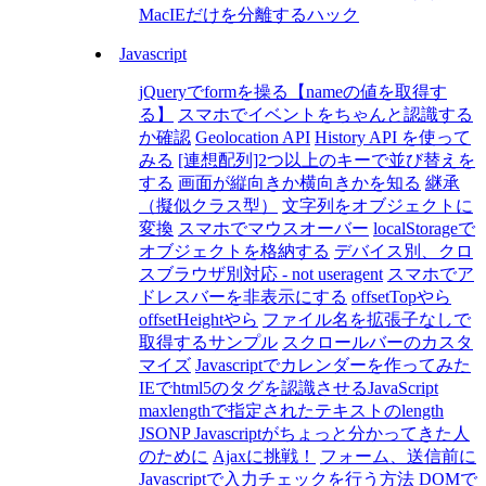
MacIEだけを分離するハック
Javascript
jQueryでformを操る【nameの値を取得す
る】
スマホでイベントをちゃんと認識する
か確認
Geolocation API
History API を使って
みる
[連想配列]2つ以上のキーで並び替えを
する
画面が縦向きか横向きかを知る
継承
（擬似クラス型）
文字列をオブジェクトに
変換
スマホでマウスオーバー
localStorageで
オブジェクトを格納する
デバイス別、クロ
スブラウザ別対応 - not useragent
スマホでア
ドレスバーを非表示にする
offsetTopやら
offsetHeightやら
ファイル名を拡張子なしで
取得するサンプル
スクロールバーのカスタ
マイズ
Javascriptでカレンダーを作ってみた
IEでhtml5のタグを認識させるJavaScript
maxlengthで指定されたテキストのlength
JSONP Javascriptがちょっと分かってきた人
のために
Ajaxに挑戦！
フォーム、送信前に
Javascriptで入力チェックを行う方法
DOMで