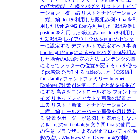
の拡大機能、仕様？バグ？
リストとナビゲ
ーション「横」編
リストとナビゲーション
「縦」編
floatを利用した段組み例3
floatを利
用した段組み例2
floatを利用した段組み例1
positionを利用した3段組み
positionを利用し
た2段組み
レイアウト全体を画面のセンタ
ーに設定する
デフォルトで設定すべき事項
line-heightとimgによるWinIEバグ
float段組み
した場合のclear設定の方法
コンテンツの量
によってフッターの位置を変える
emを使っ
てpx感覚で操作する
tableのこと【CSS編】
font-family フォントファミリー
Internet
Explorer 7対策
dlを使って、dtとddを横並び
にする
高さをコントロールする
フォントサ
イズ
リキッドレイアウトで画像の背景に一
工夫
リスト「画像」とナビゲーション
「横」編
ロールオーバーで画像を切り替え
る
背景やボーダーが意図した表示をしない
とき
imgのvertical-align
文字間
floatの使用上
の注意
ブラウザによるwidthプロパティの解
釈の違い
Windows/Mac IE version4の排除