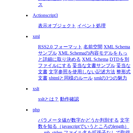
ス
Actionscript3
表示オブジェクト
イベント処理
xml
RSS2.0 フォーマット
名前空間
XML Schema
サンプル
XML Schemaの内容モデルをもっ
と詳細に取り決める
XML Schema
DTDを別
ファイルにする
妥当な文書サンプル
妥当な
文書
文字参照を使用しない記述方法
整形式
文書
xhtmlと同様のルール
xmlの3つの魅力
xslt
xsltとは？
動作確認
php
パラメータ値が数字かどうか判別する
文字
数を知る（javascriptでいうところのlength）
→ mb_strlen
ファイル名を拡張子なしで取得