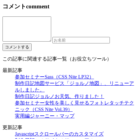
コメント
comment
この記事に関連する記事一覧（お役立ちツール）
最新記事
参加セミナー
Sass（CSS Nite LP32）
制作日記
地図サービス「ジョルノ地図」、リニューア
ルしました。
制作日記
ジョルノお天気、作りました！
参加セミナー
女性を美しく見せるフォトレタッチテク
ニック（CSS Nite Vol.39）
実用編
ジャーニー・マップ
更新記事
Javascript
スクロールバーのカスタマイズ