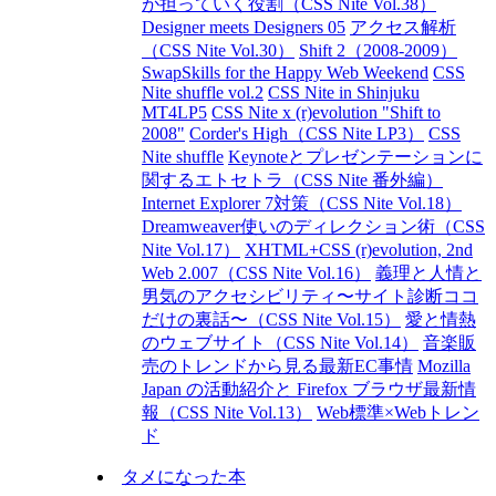
が担っていく役割（CSS Nite Vol.38）
Designer meets Designers 05
アクセス解析
（CSS Nite Vol.30）
Shift 2（2008-2009）
SwapSkills for the Happy Web Weekend
CSS
Nite shuffle vol.2
CSS Nite in Shinjuku
MT4LP5
CSS Nite x (r)evolution "Shift to
2008"
Corder's High（CSS Nite LP3）
CSS
Nite shuffle
Keynoteとプレゼンテーションに
関するエトセトラ（CSS Nite 番外編）
Internet Explorer 7対策（CSS Nite Vol.18）
Dreamweaver使いのディレクション術（CSS
Nite Vol.17）
XHTML+CSS (r)evolution, 2nd
Web 2.007（CSS Nite Vol.16）
義理と人情と
男気のアクセシビリティ〜サイト診断ココ
だけの裏話〜（CSS Nite Vol.15）
愛と情熱
のウェブサイト（CSS Nite Vol.14）
音楽販
売のトレンドから見る最新EC事情
Mozilla
Japan の活動紹介と Firefox ブラウザ最新情
報（CSS Nite Vol.13）
Web標準×Webトレン
ド
タメになった本