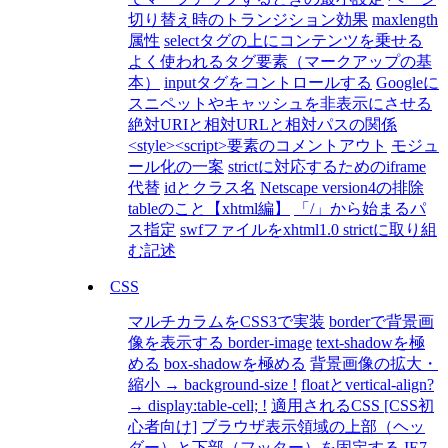
切り替え時のトランジション効果
maxlength
属性
selectタグの上にコンテンツを乗せる
よく使われるタグ要素（マークアップの基
本）
inputタグをコントロールする
Googleに
スニペットやキャッシュを非表示にさせる
絶対URIと相対URLと相対パスの関係
<style><script>要素のコメントアウト
モジュ
ール化の一案
strictに対応するためのiframe
代替
idとクラス名
Netscape version4の排除
tableのこと【xhtml編】
「/」から始まるパ
ス指定
swfファイルをxhtml1.0 strictに取り組
む記述
CSS
マルチカラムをCSS3で実装
borderで背景画
像を表示する border-image
text-shadowを極
める
box-shadowを極める
背景画像の拡大・
縮小 → background-size !
floatとvertical-align?
→ display:table-cell; !
適用されるCSS [CSS初
心者向け]
ブラウザ表示領域の上部（ヘッ
ダー）と下部（フッター）を固定する
IE7