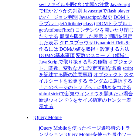
swfファイルを呼び出す際の注意
JavaScript
でIEかどうかの判別
Javascriptでflash player
のバージョン判別
Javascriptの歴史
DOMト
ラブル：getAttribute('class')
DOMトラブル：
getAttribute('href')
コンテンツを開いたり閉じ
たりする
期間を限定した表示 2
期間を限定
した表示
クロスブラウザDynamicHTMLを
作るには
DOMの値を取得・設定する方法
DOMの基本事項
変数のスコープ（領域）
JavaScriptで取り扱える型の種類
オブジェク
ト、関数、変数などに設定可能な名前
script
を記述する際の注意事項
オブジェクト
スタ
イルシートを変更する
ランダムに選択する
「このページのトップへ」に動きをつける
xhtml strictで新規ウィンドウを開きたい場合
新規ウィンドウをサイズ指定のセンター表
示する
jQuery Mobile
jQuery Mobileを使ったページ遷移時のトラ
ンジション
jQuery Mobileを使った最小ソー