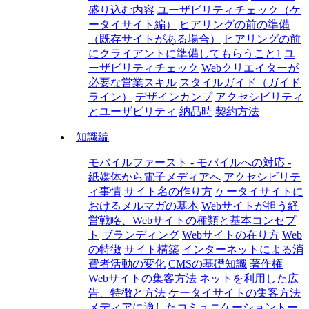
盛り込む内容
ユーザビリティチェック（ケ
ータイサイト編）
ヒアリングの前の準備
（既存サイトがある場合）
ヒアリングの前
にクライアントに準備してもらうこと1
ユ
ーザビリティチェック
Webクリエイターが
必要な営業スキル
スタイルガイド（ガイド
ライン）
デザインカンプ
アクセシビリティ
とユーザビリティ
納品時
契約方法
知識編
モバイルファースト - モバイルへの対応 -
紙媒体から電子メディアへ
アクセシビリテ
ィ事情
サイト名の作り方
ケータイサイトに
おけるメルマガの基本
Webサイトが担う経
営戦略、Webサイトの種類と基本コンセプ
ト
ブランディング
Webサイトの在り方
Web
の特徴
サイト構築
インターネットによる消
費者活動の変化
CMSの基礎知識
著作権
Webサイトの集客方法
ネットを利用した広
告、特徴と方法
ケータイサイトの集客方法
メディアに適したコミュニケーショントー