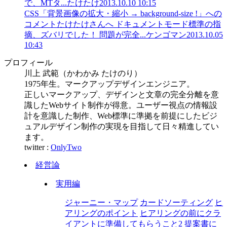
で、MTタ...
たけたけ
2013.10.10 10:15
CSS「背景画像の拡大・縮小 → background-size !」への
コメント
たけたけさんへ ドキュメントモード標準の指
摘、ズバリでした！ 問題が完全...
ケンゴマン
2013.10.05
10:43
プロフィール
川上 武範（かわかみ たけのり）
1975年生。マークアップデザインエンジニア。
正しいマークアップ、デザインと文章の完全分離を意
識したWebサイト制作が得意。ユーザー視点の情報設
計を意識した制作、Web標準に準拠を前提にしたビジ
ュアルデザイン制作の実現を目指して日々精進してい
ます。
twitter :
OnlyTwo
経営論
実用編
ジャーニー・マップ
カードソーティング
ヒ
アリングのポイント
ヒアリングの前にクラ
イアントに準備してもらうこと2
提案書に