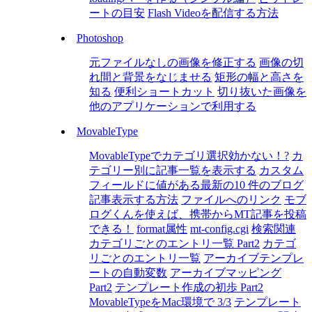
ートの目安
Flash Videoを配信する方法
Photoshop
元ファイルなしの画像を修正する
画像の切
れ間と背景をなじませる
矩形の幅と高さを
知る
便利ショートカット
切り抜いた画像を
他のアプリケーションで利用する
MovableType
MovableTypeでカテゴリ選択効かない！?
カ
テゴリー別に記事一覧を表示する
カスタム
フィールドに値がある最新の10 件のブログ
記事表示する方法
ファイルへのリンク
モブ
ログくんを使えば、携帯からMT記事を投稿
できる！
format属性
mt-config.cgi
検索関連
カテゴリごとのエントリ一覧 Part2
カテゴ
リごとのエントリ一覧
アーカイブテンプレ
ートの自動変数
アーカイブマッピング
Part2
テンプレート作成の初歩 Part2
MovableTypeをMac環境で 3/3
テンプレート