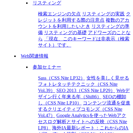
リスティング
検索エンジンの欠点
リスティングの実践
ク
レジットを利用する際の注意点
複数のアカ
ウントを利用したいとき
リスティングの準
備
リスティングの基礎
アドワーズのことな
ら
「現在、このキーワードは非表示（検索
サイト）です。
Web関連情報
参加セミナー
Sass（CSS Nite LP32）
女性を美しく見せる
フォトレタッチテクニック（CSS Nite
Vol.39）
SEO 2013（CSS Nite LP29）
Webデ
ザイン行く年来る年（Shift6）
SEOの棚卸
し（CSS Nite LP10）
コンテンツ流通を促進
するクリエイティブコモンズ（CSS Nite
Vol.47）
Google Analyticsを使ったWebアク
セスログ解析とサイトへの反映（CSS Nite
LP8）
海外IA最新レポート：これからのIA