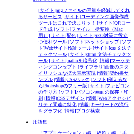
[サイト]pngファイルの容量を軽減してくれ
るサービス
[サイト]ローディング画像作成
ツールはこれで決まりッ！
[サイト]QRコー
ド作成
[ソフト]ファイル一括変換（Mac
用）
[サイト]配色
[サイト]SEO対策に役立
つ便利ツール
[ソフト]ネットショップ
[ソフ
ト]Webサイト検証ツール
[サイト]css 文法チ
ェックツール
[サイト]xhtml 文法チェックツ
ール
[サイト]mailtoを暗号化
[情報]マーケテ
ィングコンセプト
[ライブラリ]画像のスタ
イリッシュな拡大表示実現
[情報]契約書サ
ンプル
[情報]CSSハック
[ソフト]例えるな
らPhotoshopのフリー版
[サイト]ファビコン
の作り方
[ソフト]パソコン画面の保存・印
刷
[情報]CSSデザイン
[情報]Webアクセシビ
リティ関連に特化
[情報]キーワードの流行
をグラフ化
[情報]ブログ検索
用語集
「アプリケーション」編
「総称」編
「手