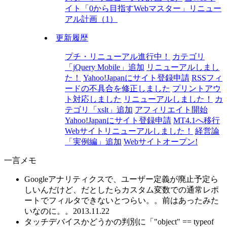
イト「0から目指すWebマスター」リニュー
アル計画（1）
更新履歴
プチ・リニューアル進行中！
カテゴリ
「jQuery Mobile」追加
リニューアルしまし
た！
Yahoo!Japanにサイト登録申請
RSSフィ
ードの不具合を修正しました
プリントアウ
ト対応しました
リニューアルしました！
カ
テゴリ「xslt」追加
アフィリエイト開始
Yahoo!Japanにサイト登録申請
MT4.1へ移行
Webサイトリニューアルしました！
経営論
「実例編」追加
Webサイトオープン!
一言メモ
Googleアナリティクスで、ユーザー定義が廃止予定ら
しいんだけど、だとしたらカスタム変数での通常レポ
ートでフィルタできないとつらい。。前はあったみた
いなのに。。
2013.11.22
タッチデバイスかどうかの判別に「"object" == typeof