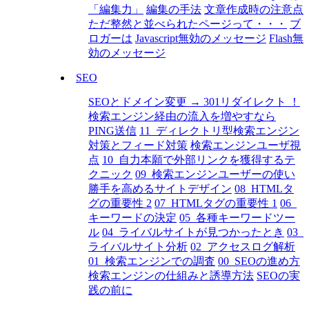
「編集力」
編集の手法
文章作成時の注意点
ただ整然と並べられたページって・・・
ブ
ロガーは
Javascript無効のメッセージ
Flash無
効のメッセージ
SEO
SEOとドメイン変更 → 301リダイレクト ！
検索エンジン経由の流入を増やすなら
PING送信
11_ディレクトリ型検索エンジン
対策とフィード対策
検索エンジンユーザ視
点
10_自力本願で外部リンクを獲得するテ
クニック
09_検索エンジンユーザーの使い
勝手を高めるサイトデザイン
08_HTMLタ
グの重要性 2
07_HTMLタグの重要性 1
06_
キーワードの決定
05_各種キーワードツー
ル
04_ライバルサイトが見つかったとき
03_
ライバルサイト分析
02_アクセスログ解析
01_検索エンジンでの調査
00_SEOの進め方
検索エンジンの仕組みと誘導方法
SEOの実
践の前に