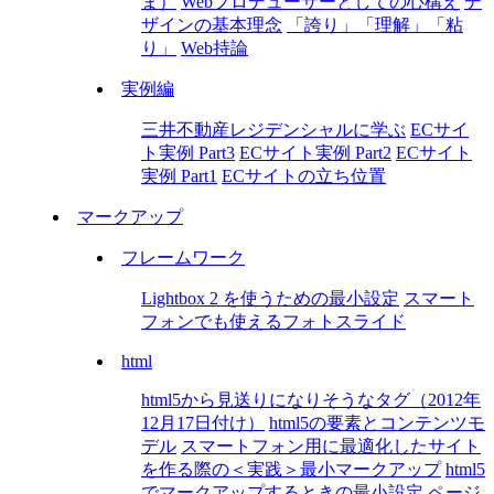
ま）
Webプロデューサーとしての心構え
デ
ザインの基本理念
「誇り」「理解」「粘
り」
Web持論
実例編
三井不動産レジデンシャルに学ぶ
ECサイ
ト実例 Part3
ECサイト実例 Part2
ECサイト
実例 Part1
ECサイトの立ち位置
マークアップ
フレームワーク
Lightbox 2 を使うための最小設定
スマート
フォンでも使えるフォトスライド
html
html5から見送りになりそうなタグ（2012年
12月17日付け）
html5の要素とコンテンツモ
デル
スマートフォン用に最適化したサイト
を作る際の＜実践＞最小マークアップ
html5
でマークアップするときの最小設定
ページ