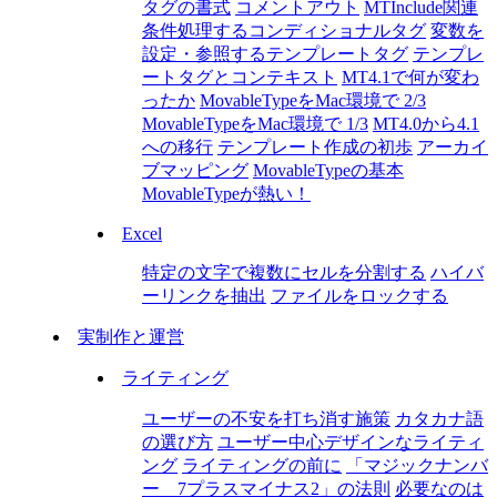
タグの書式
コメントアウト
MTInclude関連
条件処理するコンディショナルタグ
変数を
設定・参照するテンプレートタグ
テンプレ
ートタグとコンテキスト
MT4.1で何が変わ
ったか
MovableTypeをMac環境で 2/3
MovableTypeをMac環境で 1/3
MT4.0から4.1
への移行
テンプレート作成の初歩
アーカイ
ブマッピング
MovableTypeの基本
MovableTypeが熱い！
Excel
特定の文字で複数にセルを分割する
ハイバ
ーリンクを抽出
ファイルをロックする
実制作と運営
ライティング
ユーザーの不安を打ち消す施策
カタカナ語
の選び方
ユーザー中心デザインなライティ
ング
ライティングの前に
「マジックナンバ
ー 7プラスマイナス2」の法則
必要なのは