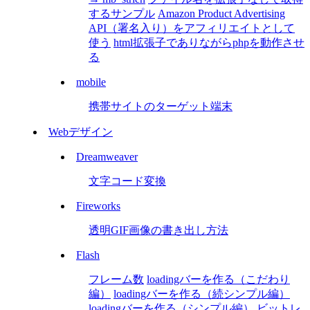
するサンプル
Amazon Product Advertising
API（署名入り）をアフィリエイトとして
使う
html拡張子でありながらphpを動作させ
る
mobile
携帯サイトのターゲット端末
Webデザイン
Dreamweaver
文字コード変換
Fireworks
透明GIF画像の書き出し方法
Flash
フレーム数
loadingバーを作る（こだわり
編）
loadingバーを作る（続シンプル編）
loadingバーを作る（シンプル編）
ビットレ