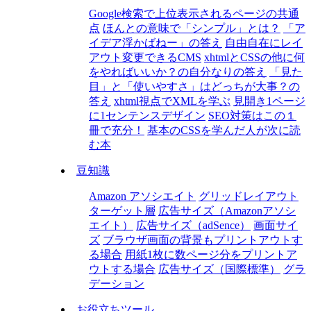
Google検索で上位表示されるページの共通
点
ほんとの意味で「シンプル」とは？
「ア
イデア浮かばねー」の答え
自由自在にレイ
アウト変更できるCMS
xhtmlとCSSの他に何
をやればいいか？の自分なりの答え
「見た
目」と「使いやすさ」はどっちが大事？の
答え
xhtml視点でXMLを学ぶ
見開き1ページ
に1センテンスデザイン
SEO対策はこの１
冊で充分！
基本のCSSを学んだ人が次に読
む本
豆知識
Amazon アソシエイト
グリッドレイアウト
ターゲット層
広告サイズ（Amazonアソシ
エイト）
広告サイズ（adSence）
画面サイ
ズ
ブラウザ画面の背景もプリントアウトす
る場合
用紙1枚に数ページ分をプリントア
ウトする場合
広告サイズ（国際標準）
グラ
デーション
お役立ちツール