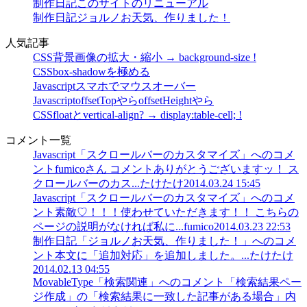
制作日記
このサイトのリニューアル
制作日記
ジョルノお天気、作りました！
人気記事
CSS
背景画像の拡大・縮小 → background-size !
CSS
box-shadowを極める
Javascript
スマホでマウスオーバー
Javascript
offsetTopやらoffsetHeightやら
CSS
floatとvertical-align? → display:table-cell; !
コメント一覧
Javascript「スクロールバーのカスタマイズ」へのコメ
ント
fumicoさん コメントありがとうございますッ！ ス
クロールバーのカス...
たけたけ
2014.03.24 15:45
Javascript「スクロールバーのカスタマイズ」へのコメ
ント
素敵♡！！！使わせていただきます！！ こちらの
ページの説明がなければ私に...
fumico
2014.03.23 22:53
制作日記「ジョルノお天気、作りました！」へのコメ
ント
本文に「追加対応」を追加しました。...
たけたけ
2014.02.13 04:55
MovableType「検索関連」へのコメント
「検索結果ペー
ジ作成」の「検索結果に一致した記事がある場合」内