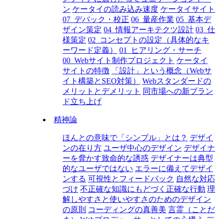
ン
ケータイの読み込み速度
ケータイサイト
07_デバック・校正
06_量産作業
05_基本デ
ザイン策定
04_情報アーキテクツ設計
03_仕
様策定
02_コンセプトの設定（具体的なキ
ーワード定義）
01_ヒアリング・サーチ
00_Webサイト制作プロジェクト
ケータイ
サイトの特徴
「設計」という概念（Webサ
イト構築とSEO対策）
Webスタンダードの
メリットとデメリット
同市場への新ブラン
ド立ち上げ
精神論
ほんとの意味で「シンプル」とは？
デザイ
ンの在り方
ユーザ中心のデザイン
デザイナ
ーを脅かす致命的な誘惑
デザイナーは典型
的なユーザではない
エラーに備えてデザイ
ンする
可視性とフィードバック
自然な対応
づけ
不正確な知識にもどづく正確な行動
理
解しやすさと使いやすさのためのデザイン
の原則
コーディングの真善美
言霊（ことだ