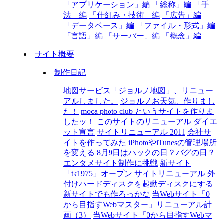
「アプリケーション」編
「総称」編
「手
法」編
「仕組み・技術」編
「広告」編
「データベース」編
「ファイル・形式」編
「言語」編
「サーバー」編
「概念」編
サイト概要
制作日記
地図サービス「ジョルノ地図」、リニュー
アルしました。
ジョルノお天気、作りまし
た！
moca photo club というサイトを作りま
したッ！
このサイトのリニューアル
ダイエ
ット宣言
サイトリニューアル 2011
会社サ
イトを作ってみた
iPhotoやiTunesの管理場所
を変える
8月9日はハックの日？バグの日？
エンタメサイト制作に挑戦
新サイト
「tk1975」オープン
サイトリニューアル
外
付けハードディスクを起動ディスクにする
新サイトでも作ろっかな
当Webサイト「0
から目指すWebマスター」リニューアル計
画（3）
当Webサイト「0から目指すWebマ