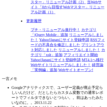
スター」リニューアル計画（2）
当Webサ
イト「0から目指すWebマスター」リニュー
アル計画（1）
更新履歴
プチ・リニューアル進行中！
カテゴリ
「jQuery Mobile」追加
リニューアルしまし
た！
Yahoo!Japanにサイト登録申請
RSSフィ
ードの不具合を修正しました
プリントアウ
ト対応しました
リニューアルしました！
カ
テゴリ「xslt」追加
アフィリエイト開始
Yahoo!Japanにサイト登録申請
MT4.1へ移行
Webサイトリニューアルしました！
経営論
「実例編」追加
Webサイトオープン!
一言メモ
Googleアナリティクスで、ユーザー定義が廃止予定ら
しいんだけど、だとしたらカスタム変数での通常レポ
ートでフィルタできないとつらい。。前はあったみた
いなのに。。
2013.11.22