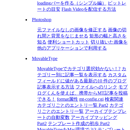
loadingバーを作る（シンプル編）
ビットレ
ートの目安
Flash Videoを配信する方法
Photoshop
元ファイルなしの画像を修正する
画像の切
れ間と背景をなじませる
矩形の幅と高さを
知る
便利ショートカット
切り抜いた画像を
他のアプリケーションで利用する
MovableType
MovableTypeでカテゴリ選択効かない！?
カ
テゴリー別に記事一覧を表示する
カスタム
フィールドに値がある最新の10 件のブログ
記事表示する方法
ファイルへのリンク
モブ
ログくんを使えば、携帯からMT記事を投稿
できる！
format属性
mt-config.cgi
検索関連
カテゴリごとのエントリ一覧 Part2
カテゴ
リごとのエントリ一覧
アーカイブテンプレ
ートの自動変数
アーカイブマッピング
Part2
テンプレート作成の初歩 Part2
MovableTypeをMac環境で 3/3
テンプレート