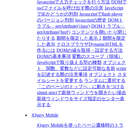
Javascriptで入力チェックを行う方法
DOMで
swfファイルを呼び出す際の注意
JavaScript
でIEかどうかの判別
Javascriptでflash player
のバージョン判別
Javascriptの歴史
DOMト
ラブル：getAttribute('class')
DOMトラブル：
getAttribute('href')
コンテンツを開いたり閉じ
たりする
期間を限定した表示 2
期間を限定
した表示
クロスブラウザDynamicHTMLを
作るには
DOMの値を取得・設定する方法
DOMの基本事項
変数のスコープ（領域）
JavaScriptで取り扱える型の種類
オブジェク
ト、関数、変数などに設定可能な名前
script
を記述する際の注意事項
オブジェクト
スタ
イルシートを変更する
ランダムに選択する
「このページのトップへ」に動きをつける
xhtml strictで新規ウィンドウを開きたい場合
新規ウィンドウをサイズ指定のセンター表
示する
jQuery Mobile
jQuery Mobileを使ったページ遷移時のトラ