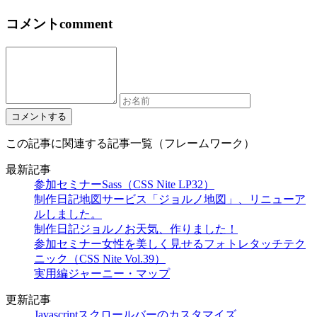
コメント
comment
この記事に関連する記事一覧（フレームワーク）
最新記事
参加セミナー
Sass（CSS Nite LP32）
制作日記
地図サービス「ジョルノ地図」、リニューア
ルしました。
制作日記
ジョルノお天気、作りました！
参加セミナー
女性を美しく見せるフォトレタッチテク
ニック（CSS Nite Vol.39）
実用編
ジャーニー・マップ
更新記事
Javascript
スクロールバーのカスタマイズ