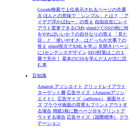
Google検索で上位表示されるページの共通
点
ほんとの意味で「シンプル」とは？
「ア
イデア浮かばねー」の答え
自由自在にレイ
アウト変更できるCMS
xhtmlとCSSの他に何
をやればいいか？の自分なりの答え
「見た
目」と「使いやすさ」はどっちが大事？の
答え
xhtml視点でXMLを学ぶ
見開き1ページ
に1センテンスデザイン
SEO対策はこの１
冊で充分！
基本のCSSを学んだ人が次に読
む本
豆知識
Amazon アソシエイト
グリッドレイアウト
ターゲット層
広告サイズ（Amazonアソシ
エイト）
広告サイズ（adSence）
画面サイ
ズ
ブラウザ画面の背景もプリントアウトす
る場合
用紙1枚に数ページ分をプリントア
ウトする場合
広告サイズ（国際標準）
グラ
デーション