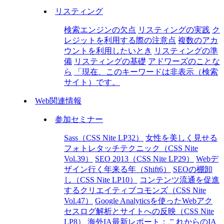
リスティング
検索エンジンの欠点
リスティングの実践
ク
レジットを利用する際の注意点
複数のアカ
ウントを利用したいとき
リスティングの準
備
リスティングの基礎
アドワーズのことな
ら
「現在、このキーワードは非表示（検索
サイト）です。
Web関連情報
参加セミナー
Sass（CSS Nite LP32）
女性を美しく見せる
フォトレタッチテクニック（CSS Nite
Vol.39）
SEO 2013（CSS Nite LP29）
Webデ
ザイン行く年来る年（Shift6）
SEOの棚卸
し（CSS Nite LP10）
コンテンツ流通を促進
するクリエイティブコモンズ（CSS Nite
Vol.47）
Google Analyticsを使ったWebアク
セスログ解析とサイトへの反映（CSS Nite
LP8）
海外IA最新レポート：これからのIA