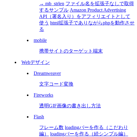
→ mb_strlen
ファイル名を拡張子なしで取得
するサンプル
Amazon Product Advertising
API（署名入り）をアフィリエイトとして
使う
html拡張子でありながらphpを動作させ
る
mobile
携帯サイトのターゲット端末
Webデザイン
Dreamweaver
文字コード変換
Fireworks
透明GIF画像の書き出し方法
Flash
フレーム数
loadingバーを作る（こだわり
編）
loadingバーを作る（続シンプル編）