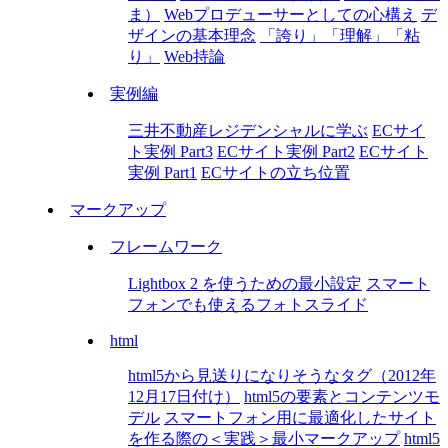
ま）
Webプロデューサーとしての心構え
デ
ザインの基本理念
「誇り」「理解」「粘
り」
Web持論
実例編
三井不動産レジデンシャルに学ぶ
ECサイ
ト実例 Part3
ECサイト実例 Part2
ECサイト
実例 Part1
ECサイトの立ち位置
マークアップ
フレームワーク
Lightbox 2 を使うための最小設定
スマート
フォンでも使えるフォトスライド
html
html5から見送りになりそうなタグ（2012年
12月17日付け）
html5の要素とコンテンツモ
デル
スマートフォン用に最適化したサイト
を作る際の＜実践＞最小マークアップ
html5