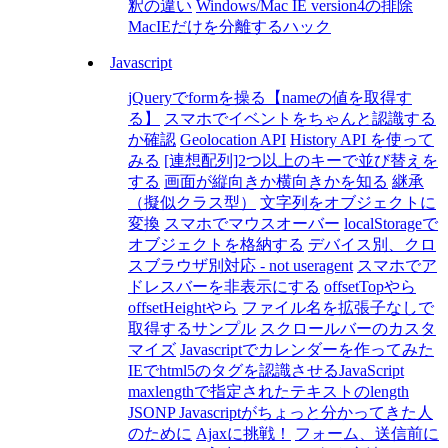
釈の違い
Windows/Mac IE version4の排除
MacIEだけを分離するハック
Javascript
jQueryでformを操る【nameの値を取得す
る】
スマホでイベントをちゃんと認識する
か確認
Geolocation API
History API を使って
みる
[連想配列]2つ以上のキーで並び替えを
する
画面が縦向きか横向きかを知る
継承
（擬似クラス型）
文字列をオブジェクトに
変換
スマホでマウスオーバー
localStorageで
オブジェクトを格納する
デバイス別、クロ
スブラウザ別対応 - not useragent
スマホでア
ドレスバーを非表示にする
offsetTopやら
offsetHeightやら
ファイル名を拡張子なしで
取得するサンプル
スクロールバーのカスタ
マイズ
Javascriptでカレンダーを作ってみた
IEでhtml5のタグを認識させるJavaScript
maxlengthで指定されたテキストのlength
JSONP Javascriptがちょっと分かってきた人
のために
Ajaxに挑戦！
フォーム、送信前に