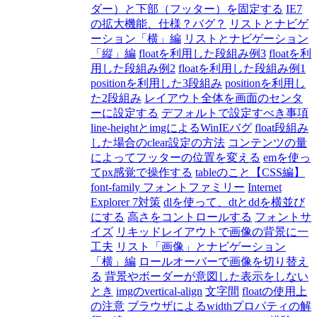
ダー）と下部（フッター）を固定する
IE7
の拡大機能、仕様？バグ？
リストとナビゲ
ーション「横」編
リストとナビゲーション
「縦」編
floatを利用した段組み例3
floatを利
用した段組み例2
floatを利用した段組み例1
positionを利用した3段組み
positionを利用し
た2段組み
レイアウト全体を画面のセンタ
ーに設定する
デフォルトで設定すべき事項
line-heightとimgによるWinIEバグ
float段組み
した場合のclear設定の方法
コンテンツの量
によってフッターの位置を変える
emを使っ
てpx感覚で操作する
tableのこと【CSS編】
font-family フォントファミリー
Internet
Explorer 7対策
dlを使って、dtとddを横並び
にする
高さをコントロールする
フォントサ
イズ
リキッドレイアウトで画像の背景に一
工夫
リスト「画像」とナビゲーション
「横」編
ロールオーバーで画像を切り替え
る
背景やボーダーが意図した表示をしない
とき
imgのvertical-align
文字間
floatの使用上
の注意
ブラウザによるwidthプロパティの解