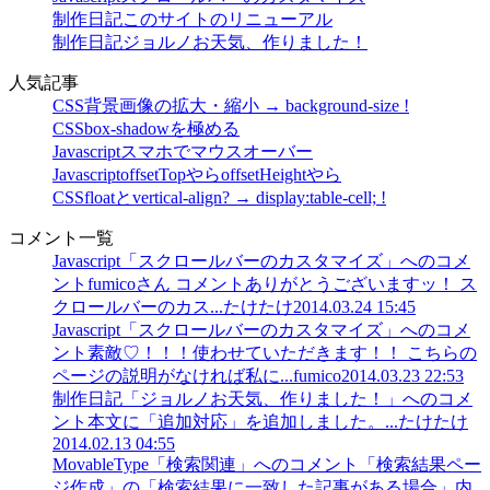
制作日記
このサイトのリニューアル
制作日記
ジョルノお天気、作りました！
人気記事
CSS
背景画像の拡大・縮小 → background-size !
CSS
box-shadowを極める
Javascript
スマホでマウスオーバー
Javascript
offsetTopやらoffsetHeightやら
CSS
floatとvertical-align? → display:table-cell; !
コメント一覧
Javascript「スクロールバーのカスタマイズ」へのコメ
ント
fumicoさん コメントありがとうございますッ！ ス
クロールバーのカス...
たけたけ
2014.03.24 15:45
Javascript「スクロールバーのカスタマイズ」へのコメ
ント
素敵♡！！！使わせていただきます！！ こちらの
ページの説明がなければ私に...
fumico
2014.03.23 22:53
制作日記「ジョルノお天気、作りました！」へのコメ
ント
本文に「追加対応」を追加しました。...
たけたけ
2014.02.13 04:55
MovableType「検索関連」へのコメント
「検索結果ペー
ジ作成」の「検索結果に一致した記事がある場合」内