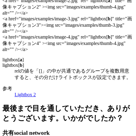
<a href="images/examples/image-2.jpg" rel="lightbox[
a
]" title="画
像キャプション2" ><img src="images/examples/thumb-4.jpg"
alt="" /></a>
<a href="images/examples/image-3.jpg" rel="lightbox[
b
]" title="画
像キャプション3"><img src="images/examples/thumb-3.jpg"
alt="" /></a>
<a href="images/examples/image-4.jpg" rel="lightbox[
b
]" title="画
像キャプション4" ><img src="images/examples/thumb-4.jpg"
alt="" /></a>
lightbox[
a
]
lightbox[
b
]
relの値を「[]」の中が共通であるグループを複数用意
すると、その分だけライトボックスが設定できます。
参考
Lightbox 2
最後まで目を通していただき、ありが
とうございます。いかがでしたか？
共有
social network