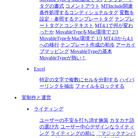
タグの書式
コメントアウト
MTInclude関連
条件処理するコンディショナルタグ
変数を
設定・参照するテンプレートタグ
テンプレ
ートタグとコンテキスト
MT4.1で何が変わ
ったか
MovableTypeをMac環境で 2/3
MovableTypeをMac環境で 1/3
MT4.0から4.1
への移行
テンプレート作成の初歩
アーカイ
ブマッピング
MovableTypeの基本
MovableTypeが熱い！
Excel
特定の文字で複数にセルを分割する
ハイバ
ーリンクを抽出
ファイルをロックする
実制作と運営
ライティング
ユーザーの不安を打ち消す施策
カタカナ語
の選び方
ユーザー中心デザインなライティ
ング
ライティングの前に
「マジックナンバ