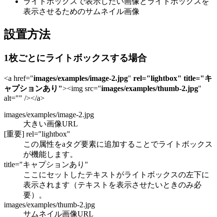
ライトボックスで表示したい画像とライトボックスを
表示させるためのサムネイル画像
設置方法
1枚ごとにライトボックスする場合
<a href="
images/examples/image-2.jpg
"
rel="lightbox"
title="キ
ャプションあり"
><img src="
images/examples/thumb-2.jpg
"
alt="" /></a>
images/examples/image-2.jpg
大きい画像URL
[重要] rel="lightbox"
この属性をaタグ要素に追加することでライトボックス
が機能します。
title="キャプションあり"
ここにセットしたテキストがライトボックスの左下に
表示されます（テキストを表示させたいときのみ必
要）。
images/examples/thumb-2.jpg
サムネイル画像URL