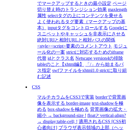
でマークアップするときの最小設定
ページ
切り替え時のトランジション効果
maxlength
属性
selectタグの上にコンテンツを乗せる
よく使われるタグ要素（マークアップの基
本）
inputタグをコントロールする
Googleに
スニペットやキャッシュを非表示にさせる
絶対URIと相対URLと相対パスの関係
<style><script>要素のコメントアウト
モジュ
ール化の一案
strictに対応するためのiframe
代替
idとクラス名
Netscape version4の排除
tableのこと【xhtml編】
「/」から始まるパ
ス指定
swfファイルをxhtml1.0 strictに取り組
む記述
CSS
マルチカラムをCSS3で実装
borderで背景画
像を表示する border-image
text-shadowを極
める
box-shadowを極める
背景画像の拡大・
縮小 → background-size !
floatとvertical-align?
→ display:table-cell; !
適用されるCSS [CSS初
心者向け]
ブラウザ表示領域の上部（ヘッ