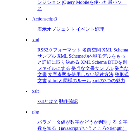
ンジション
jQuery Mobileを使った最小ソー
ス
Actionscript3
表示オブジェクト
イベント処理
xml
RSS2.0 フォーマット
名前空間
XML Schema
サンプル
XML Schemaの内容モデルをもっ
と詳細に取り決める
XML Schema
DTDを別
ファイルにする
妥当な文書サンプル
妥当な
文書
文字参照を使用しない記述方法
整形式
文書
xhtmlと同様のルール
xmlの3つの魅力
xslt
xsltとは？
動作確認
php
パラメータ値が数字かどうか判別する
文字
数を知る（javascriptでいうところのlength）