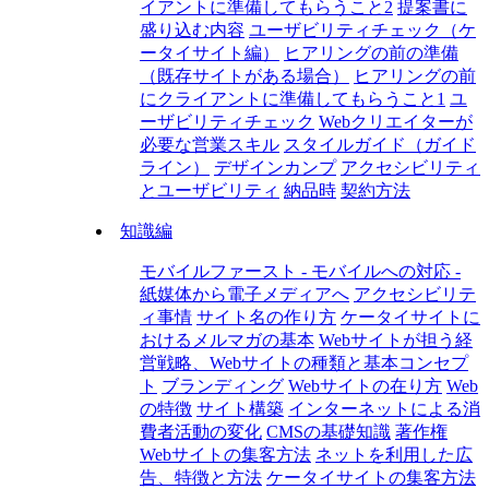
イアントに準備してもらうこと2
提案書に
盛り込む内容
ユーザビリティチェック（ケ
ータイサイト編）
ヒアリングの前の準備
（既存サイトがある場合）
ヒアリングの前
にクライアントに準備してもらうこと1
ユ
ーザビリティチェック
Webクリエイターが
必要な営業スキル
スタイルガイド（ガイド
ライン）
デザインカンプ
アクセシビリティ
とユーザビリティ
納品時
契約方法
知識編
モバイルファースト - モバイルへの対応 -
紙媒体から電子メディアへ
アクセシビリテ
ィ事情
サイト名の作り方
ケータイサイトに
おけるメルマガの基本
Webサイトが担う経
営戦略、Webサイトの種類と基本コンセプ
ト
ブランディング
Webサイトの在り方
Web
の特徴
サイト構築
インターネットによる消
費者活動の変化
CMSの基礎知識
著作権
Webサイトの集客方法
ネットを利用した広
告、特徴と方法
ケータイサイトの集客方法