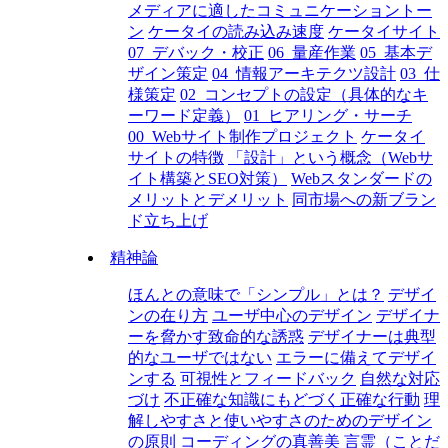
メディアに適したコミュニケーショントー
ン
ケータイの読み込み速度
ケータイサイト
07_デバック・校正
06_量産作業
05_基本デ
ザイン策定
04_情報アーキテクツ設計
03_仕
様策定
02_コンセプトの設定（具体的なキ
ーワード定義）
01_ヒアリング・サーチ
00_Webサイト制作プロジェクト
ケータイ
サイトの特徴
「設計」という概念（Webサ
イト構築とSEO対策）
Webスタンダードの
メリットとデメリット
同市場への新ブラン
ド立ち上げ
精神論
ほんとの意味で「シンプル」とは？
デザイ
ンの在り方
ユーザ中心のデザイン
デザイナ
ーを脅かす致命的な誘惑
デザイナーは典型
的なユーザではない
エラーに備えてデザイ
ンする
可視性とフィードバック
自然な対応
づけ
不正確な知識にもどづく正確な行動
理
解しやすさと使いやすさのためのデザイン
の原則
コーディングの真善美
言霊（ことだ