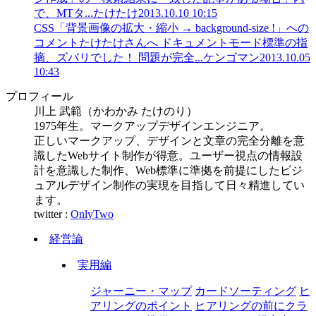
で、MTタ...
たけたけ
2013.10.10 10:15
CSS「背景画像の拡大・縮小 → background-size !」への
コメント
たけたけさんへ ドキュメントモード標準の指
摘、ズバリでした！ 問題が完全...
ケンゴマン
2013.10.05
10:43
プロフィール
川上 武範（かわかみ たけのり）
1975年生。マークアップデザインエンジニア。
正しいマークアップ、デザインと文章の完全分離を意
識したWebサイト制作が得意。ユーザー視点の情報設
計を意識した制作、Web標準に準拠を前提にしたビジ
ュアルデザイン制作の実現を目指して日々精進してい
ます。
twitter :
OnlyTwo
経営論
実用編
ジャーニー・マップ
カードソーティング
ヒ
アリングのポイント
ヒアリングの前にクラ