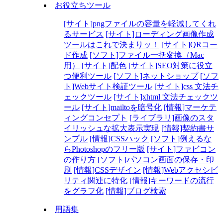
お役立ちツール
[サイト]pngファイルの容量を軽減してくれ
るサービス
[サイト]ローディング画像作成
ツールはこれで決まりッ！
[サイト]QRコー
ド作成
[ソフト]ファイル一括変換（Mac
用）
[サイト]配色
[サイト]SEO対策に役立
つ便利ツール
[ソフト]ネットショップ
[ソフ
ト]Webサイト検証ツール
[サイト]css 文法チ
ェックツール
[サイト]xhtml 文法チェックツ
ール
[サイト]mailtoを暗号化
[情報]マーケテ
ィングコンセプト
[ライブラリ]画像のスタ
イリッシュな拡大表示実現
[情報]契約書サ
ンプル
[情報]CSSハック
[ソフト]例えるな
らPhotoshopのフリー版
[サイト]ファビコン
の作り方
[ソフト]パソコン画面の保存・印
刷
[情報]CSSデザイン
[情報]Webアクセシビ
リティ関連に特化
[情報]キーワードの流行
をグラフ化
[情報]ブログ検索
用語集