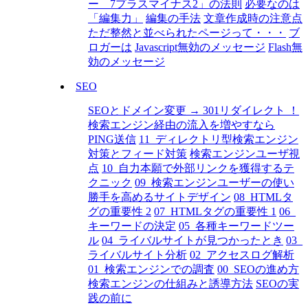
ー 7プラスマイナス2」の法則
必要なのは
「編集力」
編集の手法
文章作成時の注意点
ただ整然と並べられたページって・・・
ブ
ロガーは
Javascript無効のメッセージ
Flash無
効のメッセージ
SEO
SEOとドメイン変更 → 301リダイレクト ！
検索エンジン経由の流入を増やすなら
PING送信
11_ディレクトリ型検索エンジン
対策とフィード対策
検索エンジンユーザ視
点
10_自力本願で外部リンクを獲得するテ
クニック
09_検索エンジンユーザーの使い
勝手を高めるサイトデザイン
08_HTMLタ
グの重要性 2
07_HTMLタグの重要性 1
06_
キーワードの決定
05_各種キーワードツー
ル
04_ライバルサイトが見つかったとき
03_
ライバルサイト分析
02_アクセスログ解析
01_検索エンジンでの調査
00_SEOの進め方
検索エンジンの仕組みと誘導方法
SEOの実
践の前に