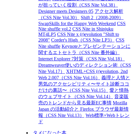
が担っていく役割（CSS Nite Vol.38）
Designer meets Designers 05
アクセス解析
（CSS Nite Vol.30）
Shift 2（2008-2009）
SwapSkills for the Happy Web Weekend
CSS
Nite shuffle vol.2
CSS Nite in Shinjuku
MT4LP5
CSS Nite x (r)evolution "Shift to
2008"
Corder's High（CSS Nite LP3）
CSS
Nite shuffle
Keynoteとプレゼンテーションに
関するエトセトラ（CSS Nite 番外編）
Internet Explorer 7対策（CSS Nite Vol.18）
Dreamweaver使いのディレクション術（CSS
Nite Vol.17）
XHTML+CSS (r)evolution, 2nd
Web 2.007（CSS Nite Vol.16）
義理と人情と
男気のアクセシビリティ〜サイト診断ココ
だけの裏話〜（CSS Nite Vol.15）
愛と情熱
のウェブサイト（CSS Nite Vol.14）
音楽販
売のトレンドから見る最新EC事情
Mozilla
Japan の活動紹介と Firefox ブラウザ最新情
報（CSS Nite Vol.13）
Web標準×Webトレン
ド
タメになった本