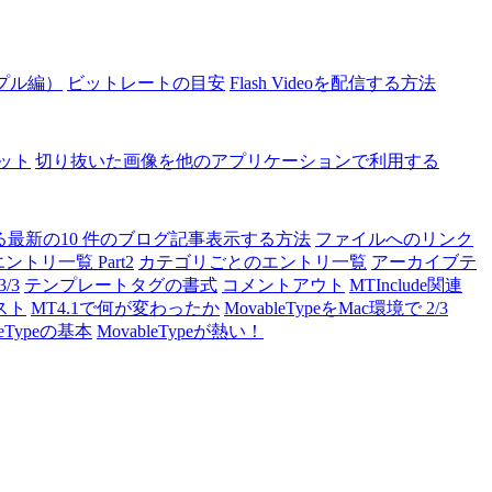
ンプル編）
ビットレートの目安
Flash Videoを配信する方法
ット
切り抜いた画像を他のアプリケーションで利用する
最新の10 件のブログ記事表示する方法
ファイルへのリンク
トリ一覧 Part2
カテゴリごとのエントリ一覧
アーカイブテ
/3
テンプレートタグの書式
コメントアウト
MTInclude関連
スト
MT4.1で何が変わったか
MovableTypeをMac環境で 2/3
leTypeの基本
MovableTypeが熱い！