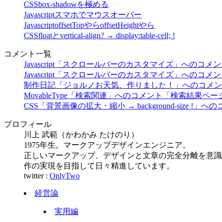
CSS
box-shadowを極める
Javascript
スマホでマウスオーバー
Javascript
offsetTopやらoffsetHeightやら
CSS
floatとvertical-align? → display:table-cell; !
コメント一覧
Javascript「スクロールバーのカスタマイズ」へのコメ
Javascript「スクロールバーのカスタマイズ」へのコメ
制作日記「ジョルノお天気、作りました！」へのコメン
MovableType「検索関連」へのコメント
「検索結果ページ
CSS「背景画像の拡大・縮小 → background-size !」へ
プロフィール
川上 武範（かわかみ たけのり）
1975年生。マークアップデザインエンジニア。
正しいマークアップ、デザインと文章の完全分離を意識
作の実現を目指して日々精進しています。
twitter :
OnlyTwo
経営論
実用編