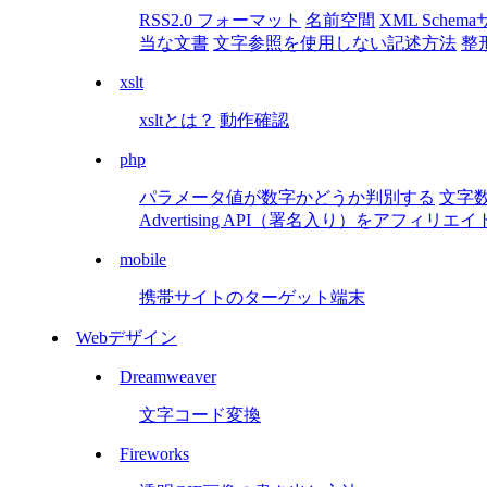
RSS2.0 フォーマット
名前空間
XML Schem
当な文書
文字参照を使用しない記述方法
整
xslt
xsltとは？
動作確認
php
パラメータ値が数字かどうか判別する
文字数を
Advertising API（署名入り）をアフィリ
mobile
携帯サイトのターゲット端末
Webデザイン
Dreamweaver
文字コード変換
Fireworks