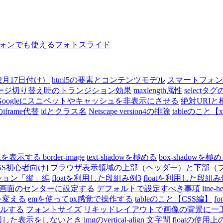
ォンでも使えるフォトスライド
2月17日付け）
html5の要素とコンテンツモデル
スマートフォン
ージ切り替え時のトランジション効果
maxlength属性
select
Googleにスニペットやキャッシュを非表示にさせる
絶対URIと
iframe代替
idとクラス名
Netscape version4の排除
tableのこと【x
を表示する border-image
text-shadowを極める
box-shadowを極
SS初心者向け]
ブラウザ表示領域の上部（ヘッダー）と下部（
ション「縦」編
floatを利用した段組み例3
floatを利用した段組み
画面のセンターに設定する
デフォルトで設定すべき事項
line
を変える
emを使ってpx感覚で操作する
tableのこと【CSS編】
f
ルする
フォントサイズ
リキッドレイアウトで画像の背景に一
図した表示をしないとき
imgのvertical-align
文字間
floatの使用