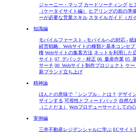
ジャーニー・マップ
カードソーティング
ヒ
（ケータイサイト編）
ヒアリングの前の準
ーが必要な営業スキル
スタイルガイド（ガ
知識編
モバイルファースト - モバイルへの対応 -
紙
経営戦略、Webサイトの種類と基本コンセプ
権
Webサイトの集客方法
ネットを利用した
サイト
07_デバック・校正
06_量産作業
05
サーチ
00_Webサイト制作プロジェクト
ケー
新ブランド立ち上げ
精神論
ほんとの意味で「シンプル」とは？
デザイ
ザインする
可視性とフィードバック
自然な
（ことだま）
Webプロデューサーとしての
実例編
三井不動産レジデンシャルに学ぶ
ECサイト実例