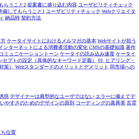
もらうこと2
提案書に盛り込む内容
ユーザビリティチェック
準備してもらうこと1
ユーザビリティチェック
Webクリエイタ
ィ
納品時
契約方法
り方
ケータイサイトにおけるメルマガの基本
Webサイトが担う
インターネットによる消費者活動の変化
CMSの基礎知識
著作
コミュニケーショントーン
ケータイの読み込み速度
ケータイ
コンセプトの設定（具体的なキーワード定義）
01_ヒアリング・
O対策）
Webスタンダードのメリットとデメリット
同市場への
誘惑
デザイナーは典型的なユーザではない
エラーに備えてデ
いやすさのためのデザインの原則
コーディングの真善美
言霊
立ち位置