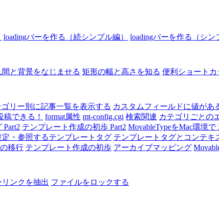
）
loadingバーを作る（続シンプル編）
loadingバーを作る（シ
れ間と背景をなじませる
矩形の幅と高さを知る
便利ショートカ
テゴリー別に記事一覧を表示する
カスタムフィールドに値がある
投稿できる！
format属性
mt-config.cgi
検索関連
カテゴリごとのエン
art2
テンプレート作成の初歩 Part2
MovableTypeをMac環境で 3
設定・参照するテンプレートタグ
テンプレートタグとコンテキ
1への移行
テンプレート作成の初歩
アーカイブマッピング
Movab
ーリンクを抽出
ファイルをロックする