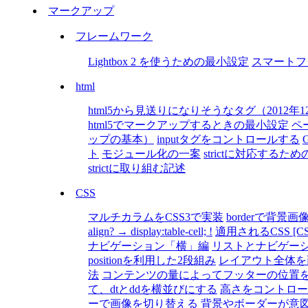
マークアップ
フレームワーク
Lightbox 2 を使うための最小設定
スマートフ
html
html5から見送りになりそうなタグ（2012年1
html5でマークアップするときの最小設定
ペ
ップの基本）
inputタグをコントロールする
ト
モジュール化の一案
strictに対応するための
strictに取り組む記述
CSS
マルチカラムをCSS3で実装
borderで背景画像
align? → display:table-cell; !
適用されるCSS [C
ナビゲーション「横」編
リストとナビゲー
positionを利用した2段組み
レイアウト全体を
法
コンテンツの量によってフッターの位置
て、dtとddを横並びにする
高さをコントロー
ーで画像を切り替える
背景やボーダーが意