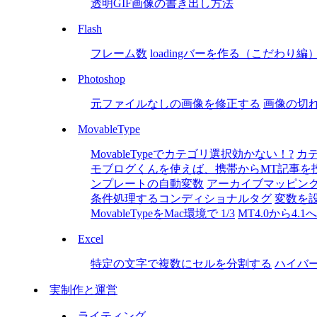
透明GIF画像の書き出し方法
Flash
フレーム数
loadingバーを作る（こだわり編
Photoshop
元ファイルなしの画像を修正する
画像の切
MovableType
MovableTypeでカテゴリ選択効かない！?
カ
モブログくんを使えば、携帯からMT記事を
ンプレートの自動変数
アーカイブマッピング P
条件処理するコンディショナルタグ
変数を
MovableTypeをMac環境で 1/3
MT4.0から4.
Excel
特定の文字で複数にセルを分割する
ハイバ
実制作と運営
ライティング