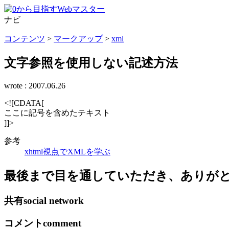
ナビ
コンテンツ
>
マークアップ
>
xml
文字参照を使用しない記述方法
wrote :
2007.06.26
<![CDATA[
ここに記号を含めたテキスト
]]>
参考
xhtml視点でXMLを学ぶ
最後まで目を通していただき、ありが
共有
social network
コメント
comment