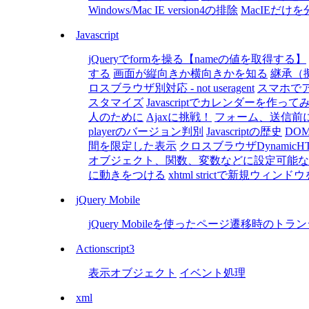
Windows/Mac IE version4の排除
MacIEだけ
Javascript
jQueryでformを操る【nameの値を取得する】
する
画面が縦向きか横向きかを知る
継承（
ロスブラウザ別対応 - not useragent
スマホで
スタマイズ
Javascriptでカレンダーを作って
人のために
Ajaxに挑戦！
フォーム、送信前にJ
playerのバージョン判別
Javascriptの歴史
DOMト
間を限定した表示
クロスブラウザDynamic
オブジェクト、関数、変数などに設定可能な
に動きをつける
xhtml strictで新規ウィ
jQuery Mobile
jQuery Mobileを使ったページ遷移時のトラ
Actionscript3
表示オブジェクト
イベント処理
xml