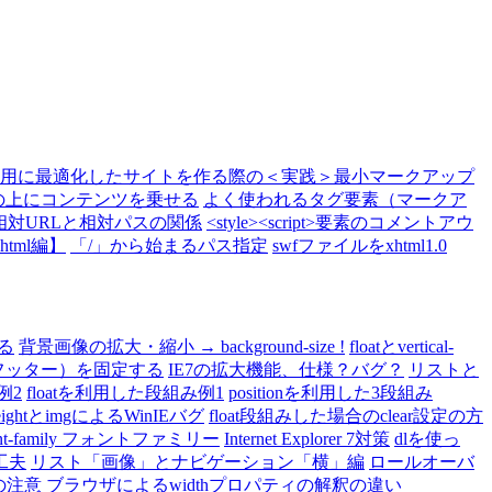
用に最適化したサイトを作る際の＜実践＞最小マークアップ
タグの上にコンテンツを乗せる
よく使われるタグ要素（マークア
相対URLと相対パスの関係
<style><script>要素のコメントアウ
html編】
「/」から始まるパス指定
swfファイルをxhtml1.0
める
背景画像の拡大・縮小 → background-size !
floatとvertical-
フッター）を固定する
IE7の拡大機能、仕様？バグ？
リストと
例2
floatを利用した段組み例1
positionを利用した3段組み
-heightとimgによるWinIEバグ
float段組みした場合のclear設定の方
ont-family フォントファミリー
Internet Explorer 7対策
dlを使っ
工夫
リスト「画像」とナビゲーション「横」編
ロールオーバ
上の注意
ブラウザによるwidthプロパティの解釈の違い