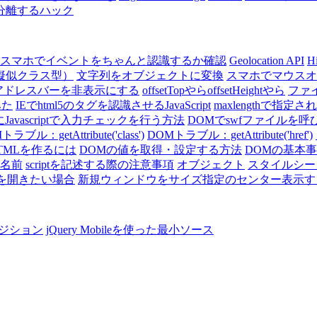
を分離するハック
スマホでイベントをちゃんと認識するか確認
Geolocation API
H
擬似クラス型）
文字列をオブジェクトに変換
スマホでマウスオ
アドレスバーを非表示にする
offsetTopやらoffsetHeightやら
ファ
みた
IEでhtml5のタグを認識させるJavaScript
maxlengthで指定さ
avascriptで入力チェックを行う方法
DOMでswfファイルを
ラブル：getAttribute('class')
DOMトラブル：getAttribute('href')
HTMLを作るには
DOMの値を取得・設定する方法
DOMの基本
名前
scriptを記述する際の注意事項
オブジェクト
スタイルシー
ンドウを開きたい場合
新規ウィンドウをサイズ指定のセンター表示す
ンジション
jQuery Mobileを使った最小ソース