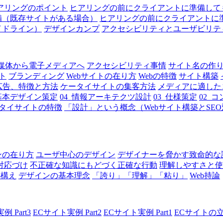
アリングのポイント
ヒアリングの前にクライアントに準備して
備（既存サイトがある場合）
ヒアリングの前にクライアントに
イドライン）
デザインカンプ
アクセシビリティとユーザビリテ
媒体から電子メディアへ
アクセシビリティ事情
サイト名の作
ト
ブランディング
Webサイトの在り方
Webの特徴
サイト構築
広告、特徴と方法
ケータイサイトの集客方法
メディアに適した
_基本デザイン策定
04_情報アーキテクツ設計
03_仕様策定
02_
タイサイトの特徴
「設計」という概念（Webサイト構築とSE
ンの在り方
ユーザ中心のデザイン
デザイナーを脅かす致命的な
対応づけ
不正確な知識にもどづく正確な行動
理解しやすさと使
心構え
デザインの基本理念
「誇り」「理解」「粘り」
Web持論
 Part3
ECサイト実例 Part2
ECサイト実例 Part1
ECサイトの