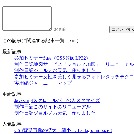
この記事に関連する記事一覧（xml）
最新記事
参加セミナー
Sass（CSS Nite LP32）
制作日記
地図サービス「ジョルノ地図」、リニューアル
制作日記
ジョルノお天気、作りました！
参加セミナー
女性を美しく見せるフォトレタッチテクニック（CS
実用編
ジャーニー・マップ
更新記事
Javascript
スクロールバーのカスタマイズ
制作日記
このサイトのリニューアル
制作日記
ジョルノお天気、作りました！
人気記事
CSS
背景画像の拡大・縮小 → background-size !