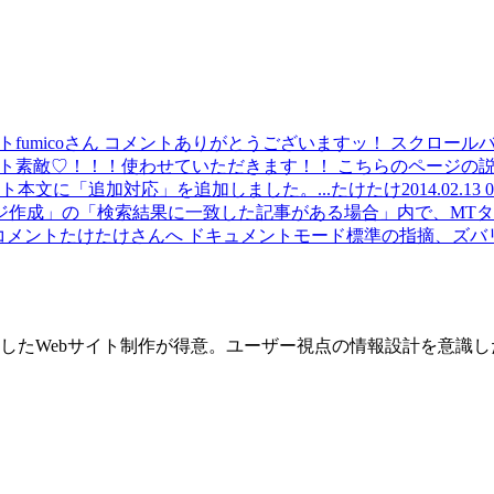
ント
fumicoさん コメントありがとうございますッ！ スクロールバー
ント
素敵♡！！！使わせていただきます！！ こちらのページの説明
ト
本文に「追加対応」を追加しました。...
たけたけ
2014.02.13 0
作成」の「検索結果に一致した記事がある場合」内で、MTタ..
のコメント
たけたけさんへ ドキュメントモード標準の指摘、ズバリで
したWebサイト制作が得意。ユーザー視点の情報設計を意識し