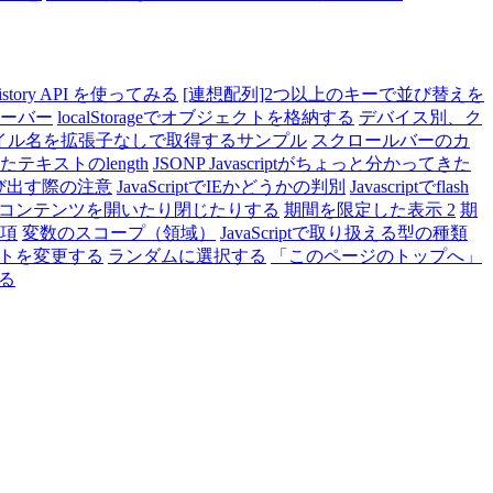
istory API を使ってみる
[連想配列]2つ以上のキーで並び替えを
ーバー
localStorageでオブジェクトを格納する
デバイス別、ク
イル名を拡張子なしで取得するサンプル
スクロールバーのカ
れたテキストのlength
JSONP Javascriptがちょっと分かってきた
呼び出す際の注意
JavaScriptでIEかどうかの判別
Javascriptでflash
コンテンツを開いたり閉じたりする
期間を限定した表示 2
期
事項
変数のスコープ（領域）
JavaScriptで取り扱える型の種類
トを変更する
ランダムに選択する
「このページのトップへ」
る