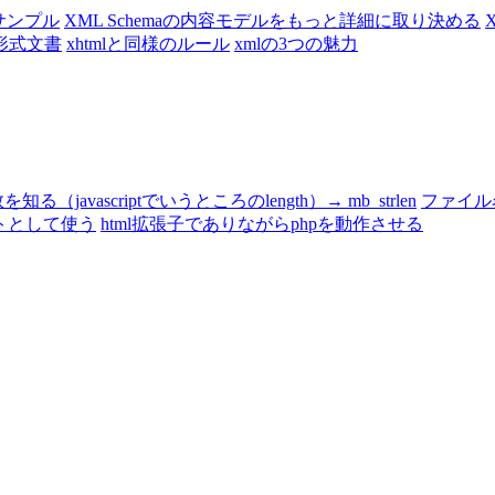
aサンプル
XML Schemaの内容モデルをもっと詳細に取り決める
X
形式文書
xhtmlと同様のルール
xmlの3つの魅力
知る（javascriptでいうところのlength）→ mb_strlen
ファイル
エイトとして使う
html拡張子でありながらphpを動作させる