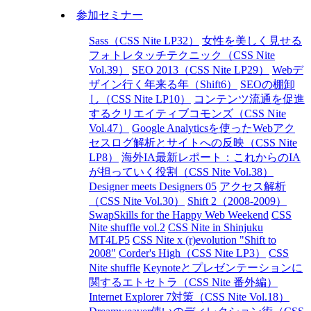
参加セミナー
Sass（CSS Nite LP32）
女性を美しく見せる
フォトレタッチテクニック（CSS Nite
Vol.39）
SEO 2013（CSS Nite LP29）
Webデ
ザイン行く年来る年（Shift6）
SEOの棚卸
し（CSS Nite LP10）
コンテンツ流通を促進
するクリエイティブコモンズ（CSS Nite
Vol.47）
Google Analyticsを使ったWebアク
セスログ解析とサイトへの反映（CSS Nite
LP8）
海外IA最新レポート：これからのIA
が担っていく役割（CSS Nite Vol.38）
Designer meets Designers 05
アクセス解析
（CSS Nite Vol.30）
Shift 2（2008-2009）
SwapSkills for the Happy Web Weekend
CSS
Nite shuffle vol.2
CSS Nite in Shinjuku
MT4LP5
CSS Nite x (r)evolution "Shift to
2008"
Corder's High（CSS Nite LP3）
CSS
Nite shuffle
Keynoteとプレゼンテーションに
関するエトセトラ（CSS Nite 番外編）
Internet Explorer 7対策（CSS Nite Vol.18）