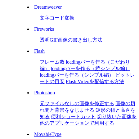
Dreamweaver
文字コード変換
Fireworks
透明GIF画像の書き出し方法
Flash
フレーム数
loadingバーを作る（こだわり
編）
loadingバーを作る（続シンプル編）
loadingバーを作る（シンプル編）
ビットレ
ートの目安
Flash Videoを配信する方法
Photoshop
元ファイルなしの画像を修正する
画像の切
れ間と背景をなじませる
矩形の幅と高さを
知る
便利ショートカット
切り抜いた画像を
他のアプリケーションで利用する
MovableType