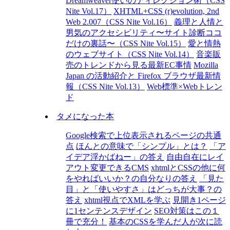
Dreamweaver使いのディレクション術（CSS
Nite Vol.17）
XHTML+CSS (r)evolution, 2nd
Web 2.007（CSS Nite Vol.16）
義理と人情と
男気のアクセシビリティ〜サイト診断ココ
だけの裏話〜（CSS Nite Vol.15）
愛と情熱
のウェブサイト（CSS Nite Vol.14）
音楽販
売のトレンドから見る最新EC事情
Mozilla
Japan の活動紹介と Firefox ブラウザ最新情
報（CSS Nite Vol.13）
Web標準×Webトレン
ド
タメになった本
Google検索で上位表示されるページの共通
点
ほんとの意味で「シンプル」とは？
「ア
イデア浮かばねー」の答え
自由自在にレイ
アウト変更できるCMS
xhtmlとCSSの他に何
をやればいいか？の自分なりの答え
「見た
目」と「使いやすさ」はどっちが大事？の
答え
xhtml視点でXMLを学ぶ
見開き1ページ
に1センテンスデザイン
SEO対策はこの１
冊で充分！
基本のCSSを学んだ人が次に読