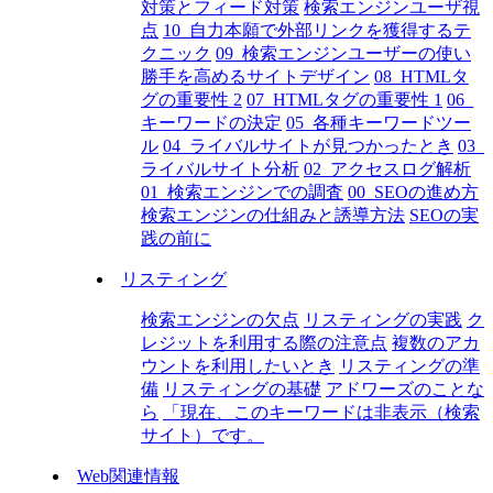
対策とフィード対策
検索エンジンユーザ視
点
10_自力本願で外部リンクを獲得するテ
クニック
09_検索エンジンユーザーの使い
勝手を高めるサイトデザイン
08_HTMLタ
グの重要性 2
07_HTMLタグの重要性 1
06_
キーワードの決定
05_各種キーワードツー
ル
04_ライバルサイトが見つかったとき
03_
ライバルサイト分析
02_アクセスログ解析
01_検索エンジンでの調査
00_SEOの進め方
検索エンジンの仕組みと誘導方法
SEOの実
践の前に
リスティング
検索エンジンの欠点
リスティングの実践
ク
レジットを利用する際の注意点
複数のアカ
ウントを利用したいとき
リスティングの準
備
リスティングの基礎
アドワーズのことな
ら
「現在、このキーワードは非表示（検索
サイト）です。
Web関連情報