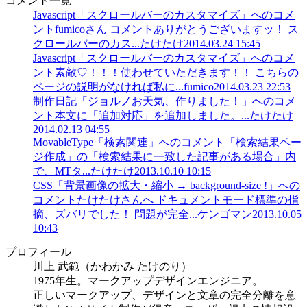
コメント一覧
Javascript「スクロールバーのカスタマイズ」へのコメ
ント
fumicoさん コメントありがとうございますッ！ ス
クロールバーのカス...
たけたけ
2014.03.24 15:45
Javascript「スクロールバーのカスタマイズ」へのコメ
ント
素敵♡！！！使わせていただきます！！ こちらの
ページの説明がなければ私に...
fumico
2014.03.23 22:53
制作日記「ジョルノお天気、作りました！」へのコメ
ント
本文に「追加対応」を追加しました。...
たけたけ
2014.02.13 04:55
MovableType「検索関連」へのコメント
「検索結果ペー
ジ作成」の「検索結果に一致した記事がある場合」内
で、MTタ...
たけたけ
2013.10.10 10:15
CSS「背景画像の拡大・縮小 → background-size !」への
コメント
たけたけさんへ ドキュメントモード標準の指
摘、ズバリでした！ 問題が完全...
ケンゴマン
2013.10.05
10:43
プロフィール
川上 武範（かわかみ たけのり）
1975年生。マークアップデザインエンジニア。
正しいマークアップ、デザインと文章の完全分離を意