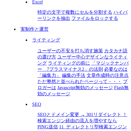
Excel
特定の文字で複数にセルを分割する
ハイバ
ーリンクを抽出
ファイルをロックする
実制作と運営
ライティング
ユーザーの不安を打ち消す施策
カタカナ語
の選び方
ユーザー中心デザインなライティ
ング
ライティングの前に
「マジックナンバ
ー 7プラスマイナス2」の法則
必要なのは
「編集力」
編集の手法
文章作成時の注意点
ただ整然と並べられたページって・・・
ブ
ロガーは
Javascript無効のメッセージ
Flash無
効のメッセージ
SEO
SEOとドメイン変更 → 301リダイレクト ！
検索エンジン経由の流入を増やすなら
PING送信
11_ディレクトリ型検索エンジン