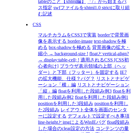
tableのこと【xhtml編】
「/」から始まるパ
ス指定
swfファイルをxhtml1.0 strictに取り組
む記述
CSS
マルチカラムをCSS3で実装
borderで背景画
像を表示する border-image
text-shadowを極
める
box-shadowを極める
背景画像の拡大・
縮小 → background-size !
floatとvertical-align?
→ display:table-cell; !
適用されるCSS [CSS初
心者向け]
ブラウザ表示領域の上部（ヘッ
ダー）と下部（フッター）を固定する
IE7
の拡大機能、仕様？バグ？
リストとナビゲ
ーション「横」編
リストとナビゲーション
「縦」編
floatを利用した段組み例3
floatを利
用した段組み例2
floatを利用した段組み例1
positionを利用した3段組み
positionを利用し
た2段組み
レイアウト全体を画面のセンタ
ーに設定する
デフォルトで設定すべき事項
line-heightとimgによるWinIEバグ
float段組み
した場合のclear設定の方法
コンテンツの量