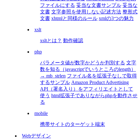
ファイルにする
妥当な文書サンプル
妥当な
文書
文字参照を使用しない記述方法
整形式
文書
xhtmlと同様のルール
xmlの3つの魅力
xslt
xsltとは？
動作確認
php
パラメータ値が数字かどうか判別する
文字
数を知る（javascriptでいうところのlength）
→ mb_strlen
ファイル名を拡張子なしで取得
するサンプル
Amazon Product Advertising
API（署名入り）をアフィリエイトとして
使う
html拡張子でありながらphpを動作させ
る
mobile
携帯サイトのターゲット端末
Webデザイン