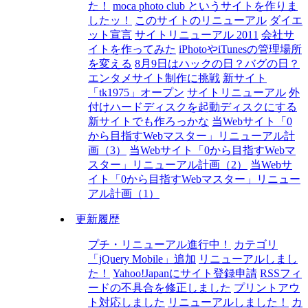
た！
moca photo club というサイトを作りま
したッ！
このサイトのリニューアル
ダイエ
ット宣言
サイトリニューアル 2011
会社サ
イトを作ってみた
iPhotoやiTunesの管理場所
を変える
8月9日はハックの日？バグの日？
エンタメサイト制作に挑戦
新サイト
「tk1975」オープン
サイトリニューアル
外
付けハードディスクを起動ディスクにする
新サイトでも作ろっかな
当Webサイト「0
から目指すWebマスター」リニューアル計
画（3）
当Webサイト「0から目指すWebマ
スター」リニューアル計画（2）
当Webサ
イト「0から目指すWebマスター」リニュー
アル計画（1）
更新履歴
プチ・リニューアル進行中！
カテゴリ
「jQuery Mobile」追加
リニューアルしまし
た！
Yahoo!Japanにサイト登録申請
RSSフィ
ードの不具合を修正しました
プリントアウ
ト対応しました
リニューアルしました！
カ