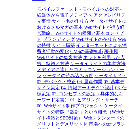
モバイルファースト - モバイルへの対応 -
紙媒体から電子メディアへ
アクセシビリテ
ィ事情
サイト名の作り方
ケータイサイトに
おけるメルマガの基本
Webサイトが担う経
営戦略、Webサイトの種類と基本コンセプ
ト
ブランディング
Webサイトの在り方
Web
の特徴
サイト構築
インターネットによる消
費者活動の変化
CMSの基礎知識
著作権
Webサイトの集客方法
ネットを利用した広
告、特徴と方法
ケータイサイトの集客方法
メディアに適したコミュニケーショントー
ン
ケータイの読み込み速度
ケータイサイト
07_デバック・校正
06_量産作業
05_基本デ
ザイン策定
04_情報アーキテクツ設計
03_仕
様策定
02_コンセプトの設定（具体的なキ
ーワード定義）
01_ヒアリング・サーチ
00_Webサイト制作プロジェクト
ケータイ
サイトの特徴
「設計」という概念（Webサ
イト構築とSEO対策）
Webスタンダードの
メリットとデメリット
同市場への新ブラン