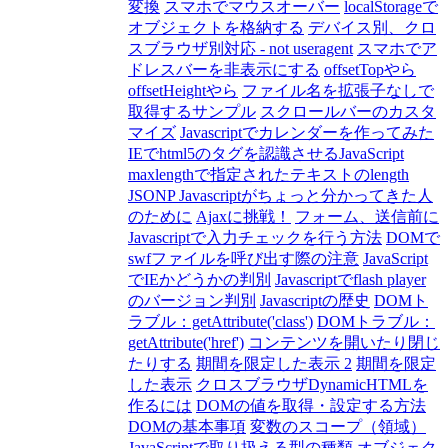
変換
スマホでマウスオーバー
localStorageで
オブジェクトを格納する
デバイス別、クロ
スブラウザ別対応 - not useragent
スマホでア
ドレスバーを非表示にする
offsetTopやら
offsetHeightやら
ファイル名を拡張子なしで
取得するサンプル
スクロールバーのカスタ
マイズ
Javascriptでカレンダーを作ってみた
IEでhtml5のタグを認識させるJavaScript
maxlengthで指定されたテキストのlength
JSONP Javascriptがちょっと分かってきた人
のために
Ajaxに挑戦！
フォーム、送信前に
Javascriptで入力チェックを行う方法
DOMで
swfファイルを呼び出す際の注意
JavaScript
でIEかどうかの判別
Javascriptでflash player
のバージョン判別
Javascriptの歴史
DOMト
ラブル：getAttribute('class')
DOMトラブル：
getAttribute('href')
コンテンツを開いたり閉じ
たりする
期間を限定した表示 2
期間を限定
した表示
クロスブラウザDynamicHTMLを
作るには
DOMの値を取得・設定する方法
DOMの基本事項
変数のスコープ（領域）
JavaScriptで取り扱える型の種類
オブジェク