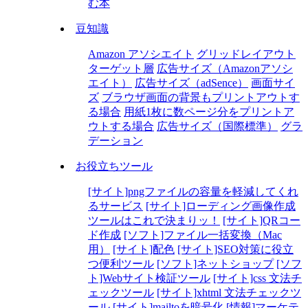
む本
豆知識
Amazon アソシエイト
グリッドレイアウト
ターゲット層
広告サイズ（Amazonアソシ
エイト）
広告サイズ（adSence）
画面サイ
ズ
ブラウザ画面の背景もプリントアウトす
る場合
用紙1枚に数ページ分をプリントア
ウトする場合
広告サイズ（国際標準）
グラ
デーション
お役立ちツール
[サイト]pngファイルの容量を軽減してくれ
るサービス
[サイト]ローディング画像作成
ツールはこれで決まりッ！
[サイト]QRコー
ド作成
[ソフト]ファイル一括変換（Mac
用）
[サイト]配色
[サイト]SEO対策に役立
つ便利ツール
[ソフト]ネットショップ
[ソフ
ト]Webサイト検証ツール
[サイト]css 文法チ
ェックツール
[サイト]xhtml 文法チェックツ
ール
[サイト]mailtoを暗号化
[情報]マーケテ