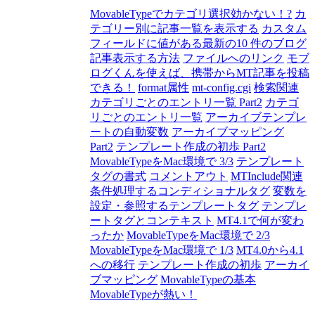
MovableTypeでカテゴリ選択効かない！?
カ
テゴリー別に記事一覧を表示する
カスタム
フィールドに値がある最新の10 件のブログ
記事表示する方法
ファイルへのリンク
モブ
ログくんを使えば、携帯からMT記事を投稿
できる！
format属性
mt-config.cgi
検索関連
カテゴリごとのエントリ一覧 Part2
カテゴ
リごとのエントリ一覧
アーカイブテンプレ
ートの自動変数
アーカイブマッピング
Part2
テンプレート作成の初歩 Part2
MovableTypeをMac環境で 3/3
テンプレート
タグの書式
コメントアウト
MTInclude関連
条件処理するコンディショナルタグ
変数を
設定・参照するテンプレートタグ
テンプレ
ートタグとコンテキスト
MT4.1で何が変わ
ったか
MovableTypeをMac環境で 2/3
MovableTypeをMac環境で 1/3
MT4.0から4.1
への移行
テンプレート作成の初歩
アーカイ
ブマッピング
MovableTypeの基本
MovableTypeが熱い！