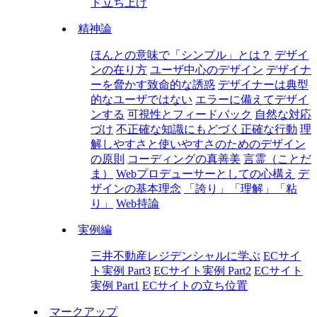
ド立ち上げ
精神論
ほんとの意味で「シンプル」とは？
デザイ
ンの在り方
ユーザ中心のデザイン
デザイナ
ーを脅かす致命的な誘惑
デザイナーは典型
的なユーザではない
エラーに備えてデザイ
ンする
可視性とフィードバック
自然な対応
づけ
不正確な知識にもどづく正確な行動
理
解しやすさと使いやすさのためのデザイン
の原則
コーディングの真善美
言霊（ことだ
ま）
Webプロデューサーとしての心構え
デ
ザインの基本理念
「誇り」「理解」「粘
り」
Web持論
実例編
三井不動産レジデンシャルに学ぶ
ECサイ
ト実例 Part3
ECサイト実例 Part2
ECサイト
実例 Part1
ECサイトの立ち位置
マークアップ