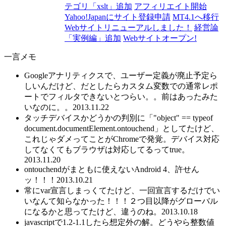
テゴリ「xslt」追加
アフィリエイト開始
Yahoo!Japanにサイト登録申請
MT4.1へ移行
Webサイトリニューアルしました！
経営論
「実例編」追加
Webサイトオープン!
一言メモ
Googleアナリティクスで、ユーザー定義が廃止予定ら
しいんだけど、だとしたらカスタム変数での通常レポ
ートでフィルタできないとつらい。。前はあったみた
いなのに。。
2013.11.22
タッチデバイスかどうかの判別に「"object" == typeof
document.documentElement.ontouchend」としてたけど、
これじゃダメってことがChromeで発覚。デバイス対応
してなくてもブラウザは対応してるってtrue。
2013.11.20
ontouchendがまともに使えないAndroid 4、許せん
ッ！！！
2013.10.21
常にvar宣言しまっくてたけど、一回宣言するだけでい
いなんて知らなかった！！！２つ目以降がグローバル
になるかと思ってたけど、違うのね。
2013.10.18
javascriptで1.2-1.1したら想定外の解。どうやら整数値