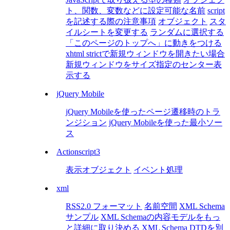
ト、関数、変数などに設定可能な名前
script
を記述する際の注意事項
オブジェクト
スタ
イルシートを変更する
ランダムに選択する
「このページのトップへ」に動きをつける
xhtml strictで新規ウィンドウを開きたい場合
新規ウィンドウをサイズ指定のセンター表
示する
jQuery Mobile
jQuery Mobileを使ったページ遷移時のトラ
ンジション
jQuery Mobileを使った最小ソー
ス
Actionscript3
表示オブジェクト
イベント処理
xml
RSS2.0 フォーマット
名前空間
XML Schema
サンプル
XML Schemaの内容モデルをもっ
と詳細に取り決める
XML Schema
DTDを別