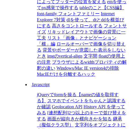
によってフッターの位置を変える
emを使っ
てpx感覚で操作する
tableのこと【CSS編】
font-family フォントファミリー
Internet
Explorer 7対策
dlを使って、dtとddを横並び
にする
高さをコントロールする
フォントサ
イズ
リキッドレイアウトで画像の背景に一
工夫
リスト「画像」とナビゲーション
「横」編
ロールオーバーで画像を切り替え
る
背景やボーダーが意図した表示をしない
とき
imgのvertical-align
文字間
floatの使用上
の注意
ブラウザによるwidthプロパティの解
釈の違い
Windows/Mac IE version4の排除
MacIEだけを分離するハック
Javascript
jQueryでformを操る【nameの値を取得す
る】
スマホでイベントをちゃんと認識する
か確認
Geolocation API
History API を使って
みる
[連想配列]2つ以上のキーで並び替えを
する
画面が縦向きか横向きかを知る
継承
（擬似クラス型）
文字列をオブジェクトに