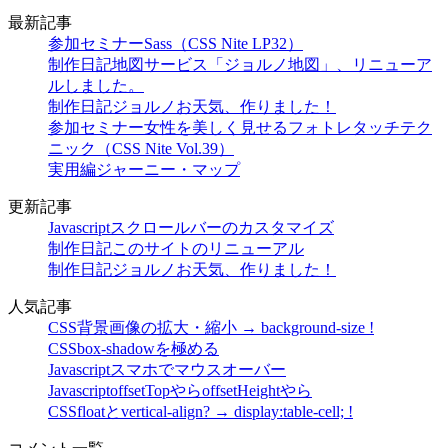
最新記事
参加セミナー
Sass（CSS Nite LP32）
制作日記
地図サービス「ジョルノ地図」、リニューア
ルしました。
制作日記
ジョルノお天気、作りました！
参加セミナー
女性を美しく見せるフォトレタッチテク
ニック（CSS Nite Vol.39）
実用編
ジャーニー・マップ
更新記事
Javascript
スクロールバーのカスタマイズ
制作日記
このサイトのリニューアル
制作日記
ジョルノお天気、作りました！
人気記事
CSS
背景画像の拡大・縮小 → background-size !
CSS
box-shadowを極める
Javascript
スマホでマウスオーバー
Javascript
offsetTopやらoffsetHeightやら
CSS
floatとvertical-align? → display:table-cell; !