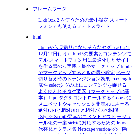
フレームワーク
Lightbox 2 を使うための最小設定
スマート
フォンでも使えるフォトスライド
html
html5から見送りになりそうなタグ（2012年
12月17日付け）
html5の要素とコンテンツモ
デル
スマートフォン用に最適化したサイト
を作る際の＜実践＞最小マークアップ
html5
でマークアップするときの最小設定
ページ
切り替え時のトランジション効果
maxlength
属性
selectタグの上にコンテンツを乗せる
よく使われるタグ要素（マークアップの基
本）
inputタグをコントロールする
Googleに
スニペットやキャッシュを非表示にさせる
絶対URIと相対URLと相対パスの関係
<style><script>要素のコメントアウト
モジュ
ール化の一案
strictに対応するためのiframe
代替
idとクラス名
Netscape version4の排除