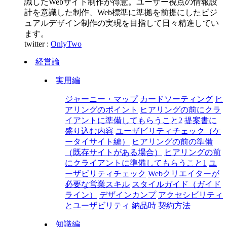
識したWebサイト制作が得意。ユーザー視点の情報設
計を意識した制作、Web標準に準拠を前提にしたビジ
ュアルデザイン制作の実現を目指して日々精進してい
ます。
twitter :
OnlyTwo
経営論
実用編
ジャーニー・マップ
カードソーティング
ヒ
アリングのポイント
ヒアリングの前にクラ
イアントに準備してもらうこと2
提案書に
盛り込む内容
ユーザビリティチェック（ケ
ータイサイト編）
ヒアリングの前の準備
（既存サイトがある場合）
ヒアリングの前
にクライアントに準備してもらうこと1
ユ
ーザビリティチェック
Webクリエイターが
必要な営業スキル
スタイルガイド（ガイド
ライン）
デザインカンプ
アクセシビリティ
とユーザビリティ
納品時
契約方法
知識編