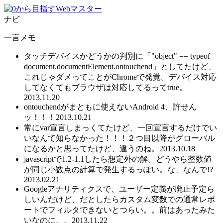
ナビ
一言メモ
タッチデバイスかどうかの判別に「"object" == typeof
document.documentElement.ontouchend」としてたけど、
これじゃダメってことがChromeで発覚。デバイス対応
してなくてもブラウザは対応してるってtrue。
2013.11.20
ontouchendがまともに使えないAndroid 4、許せん
ッ！！！
2013.10.21
常にvar宣言しまっくてたけど、一回宣言するだけでい
いなんて知らなかった！！！２つ目以降がグローバル
になるかと思ってたけど、違うのね。
2013.10.18
javascriptで1.2-1.1したら想定外の解。どうやら整数値
が同じ小数点の計算で発生するっぽい。な、なんで!?
2013.02.21
Googleアナリティクスで、ユーザー定義が廃止予定ら
しいんだけど、だとしたらカスタム変数での通常レポ
ートでフィルタできないとつらい。。前はあったみた
いなのに。。
2013.11.22